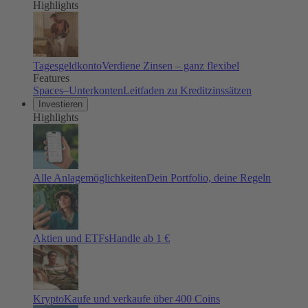
Highlights
Tagesgeldkonto
Verdiene Zinsen – ganz flexibel
Features
Spaces–Unterkonten
Leitfaden zu Kreditzinssätzen
Investieren
Highlights
Alle Anlagemöglichkeiten
Dein Portfolio, deine Regeln
Aktien und ETFs
Handle ab 1 €
Krypto
Kaufe und verkaufe über 400 Coins