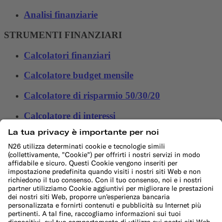
Analisi finanziarie
STRUMENTI FINANZIARI
Calcolatori finanziari
Calcolatore budget mensile
Calcolatore di risparmio 50/30/20
Calcolatore di interessi
Calcolatore dell'inflazione
Calcolatore spese di trasferimento
Calcolatore di budget per le festività
Altro
Conto studenti