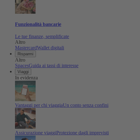
Funzionalità bancarie
Le tue finanze, semplificate
Altro
Mastercard
Wallet digitali
Risparmi
Altro
Spaces
Guida ai tassi di interesse
Viaggi
In evidenza
Vantaggi per chi viaggia
Un conto senza confini
Assicurazione viaggi
Protezione dagli imprevisti