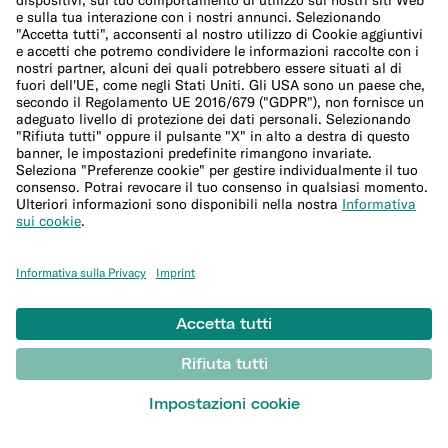
Sicurezza
Invita i tuoi amici
Conto corrente per expat
Bonifici esteri
© N26 SE
2026
Documenti legali
Informativa sulla Privacy