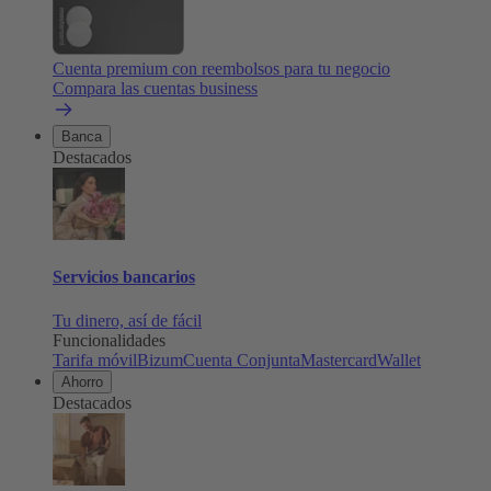
Cuenta premium con reembolsos para tu negocio
Compara las cuentas business
Banca
Destacados
Servicios bancarios
Tu dinero, así de fácil
Funcionalidades
Tarifa móvil
Bizum
Cuenta Conjunta
Mastercard
Wallet
Ahorro
Destacados