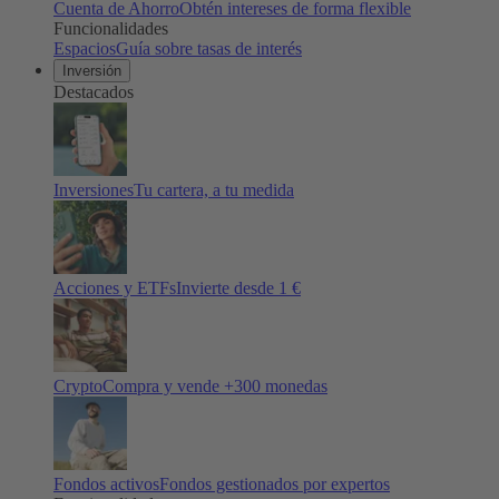
Cuenta de Ahorro
Obtén intereses de forma flexible
Funcionalidades
Espacios
Guía sobre tasas de interés
Inversión
Destacados
Inversiones
Tu cartera, a tu medida
Acciones y ETFs
Invierte desde 1 €
Crypto
Compra y vende +
300
monedas
Fondos activos
Fondos gestionados por expertos