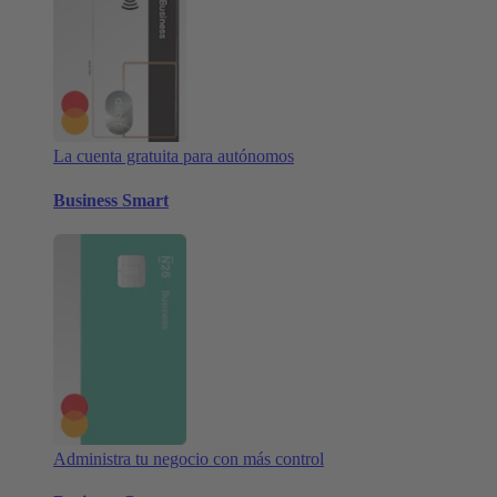
La cuenta gratuita para autónomos
Business Smart
Administra tu negocio con más control