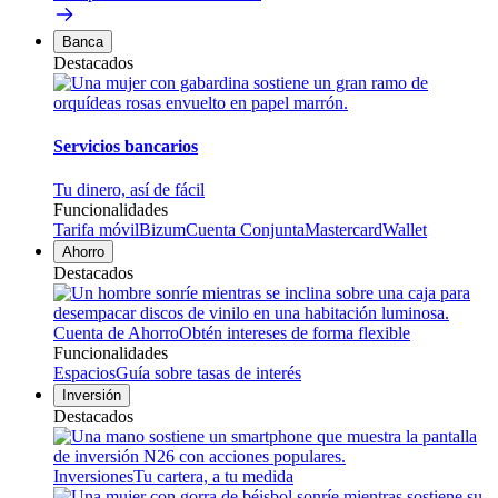
Banca
Destacados
Servicios bancarios
Tu dinero, así de fácil
Funcionalidades
Tarifa móvil
Bizum
Cuenta Conjunta
Mastercard
Wallet
Ahorro
Destacados
Cuenta de Ahorro
Obtén intereses de forma flexible
Funcionalidades
Espacios
Guía sobre tasas de interés
Inversión
Destacados
Inversiones
Tu cartera, a tu medida