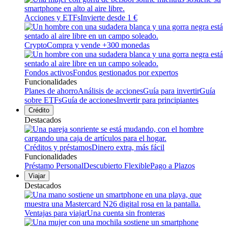
Acciones y ETFs
Invierte desde 1 €
Crypto
Compra y vende +
300
monedas
Fondos activos
Fondos gestionados por expertos
Funcionalidades
Planes de ahorro
Análisis de acciones
Guía para invertir
Guía
sobre ETFs
Guía de acciones
Invertir para principiantes
Crédito
Destacados
Créditos y préstamos
Dinero extra, más fácil
Funcionalidades
Préstamo Personal
Descubierto Flexible
Pago a Plazos
Viajar
Destacados
Ventajas para viajar
Una cuenta sin fronteras