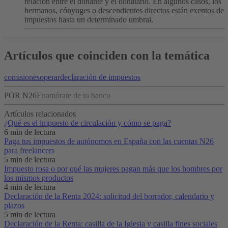
relación entre el donante y el donatario. En algunos casos, los
hermanos, cónyuges o descendientes directos están exentos de
impuestos hasta un determinado umbral.
Artículos que coinciden con la temática
comisiones
operar
declaración de impuestos
POR N26
Enamórate de tu banco
Artículos relacionados
¿Qué es el impuesto de circulación y cómo se paga?
6 min de lectura
Paga tus impuestos de autónomos en España con las cuentas N26
para freelancers
5 min de lectura
Impuesto rosa o por qué las mujeres pagan más que los hombres por
los mismos productos
4 min de lectura
Declaración de la Renta 2024: solicitud del borrador, calendario y
plazos
5 min de lectura
Declaración de la Renta: casilla de la Iglesia y casilla fines sociales