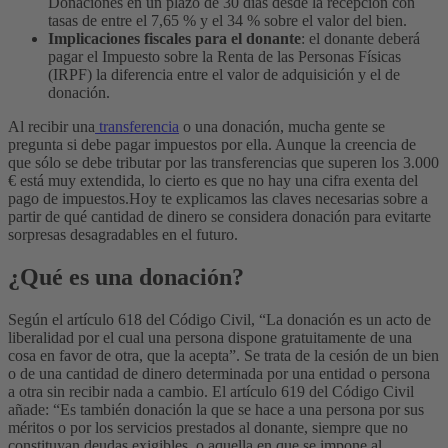
Donaciones en un plazo de 30 días desde la recepción con
tasas de entre el 7,65 % y el 34 % sobre el valor del bien.
Implicaciones fiscales para el donante
: el donante deberá
pagar el Impuesto sobre la Renta de las Personas Físicas
(IRPF) la diferencia entre el valor de adquisición y el de
donación.
Al recibir una
transferencia
o una donación, mucha gente se
pregunta si debe pagar impuestos por ella. Aunque la creencia de
que sólo se debe tributar por las transferencias que superen los 3.000
€ está muy extendida, lo cierto es que no hay una cifra exenta del
pago de impuestos.
Hoy te explicamos las claves necesarias sobre a
partir de qué cantidad de dinero se considera donación para evitarte
sorpresas desagradables en el futuro.
¿Qué es una donación?
Según el artículo 618 del Código Civil, “La donación es un acto de
liberalidad por el cual una persona dispone gratuitamente de una
cosa en favor de otra, que la acepta”. Se trata de la cesión de un bien
o de una cantidad de dinero determinada por una entidad o persona
a otra sin recibir nada a cambio.
El artículo 619 del Código Civil
añade: “Es también donación la que se hace a una persona por sus
méritos o por los servicios prestados al donante, siempre que no
constituyan deudas exigibles, o aquella en que se impone al