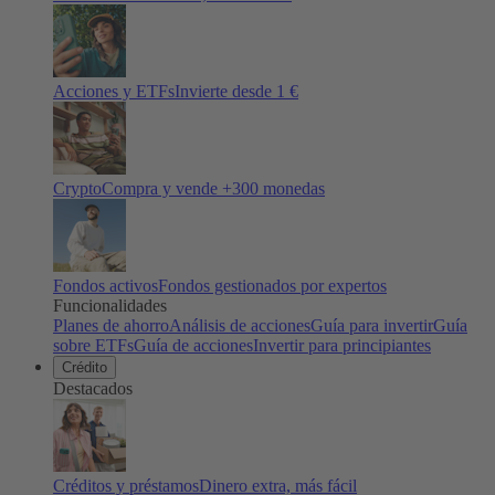
Acciones y ETFs
Invierte desde 1 €
Crypto
Compra y vende +
300
monedas
Fondos activos
Fondos gestionados por expertos
Funcionalidades
Planes de ahorro
Análisis de acciones
Guía para invertir
Guía
sobre ETFs
Guía de acciones
Invertir para principiantes
Crédito
Destacados
Créditos y préstamos
Dinero extra, más fácil