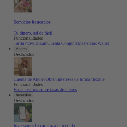
Servicios bancarios
Tu dinero, así de fácil
Funcionalidades
Tarifa móvil
Bizum
Cuenta Conjunta
Mastercard
Wallet
Ahorro
Destacados
Cuenta de Ahorro
Obtén intereses de forma flexible
Funcionalidades
Espacios
Guía sobre tasas de interés
Inversión
Destacados
Inversiones
Tu cartera, a tu medida