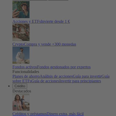
Acciones y ETFs
Invierte desde 1 €
Crypto
Compra y vende +
300
monedas
Fondos activos
Fondos gestionados por expertos
Funcionalidades
Planes de ahorro
Análisis de acciones
Guía para invertir
Guía
sobre ETFs
Guía de acciones
Invertir para principiantes
Crédito
Destacados
Créditos y préstamos
Dinero extra, más fácil