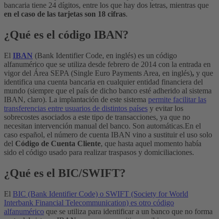
bancaria tiene 24 dígitos, entre los que hay dos letras, mientras que
en el caso de las tarjetas son 18 cifras
.
¿Qué es el código IBAN?
El
IBAN
(Bank Identifier Code, en inglés) es un código
alfanumérico que se utiliza desde febrero de 2014 con la entrada en
vigor del Área SEPA (Single Euro Payments Area, en inglés)
,
y que
identifica una cuenta bancaria en cualquier entidad financiera del
mundo (siempre que el país de dicho banco esté adherido al sistema
IBAN, claro).
La implantación de este sistema
permite facilitar las
transferencias entre usuarios de distintos países
y evitar los
sobrecostes asociados a este tipo de transacciones, ya que no
necesitan intervención manual del banco. Son automáticas.
En el
caso español, el número de cuenta IBAN vino a sustituir el uso solo
del
Código de Cuenta Cliente
, que hasta aquel momento había
sido el código usado para realizar traspasos y domiciliaciones.
¿Qué es el BIC/SWIFT?
El
BIC (Bank Identifier Code) o SWIFT (Society for World
Interbank Financial Telecommunication) es otro código
alfanumérico
que se utiliza para identificar a un banco que no forma