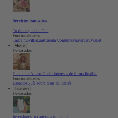
Servicios bancarios
Tu dinero, así de fácil
Funcionalidades
Tarifa móvil
Bizum
Cuenta Conjunta
Mastercard
Wallet
Ahorro
Destacados
Cuenta de Ahorro
Obtén intereses de forma flexible
Funcionalidades
Espacios
Guía sobre tasas de interés
Inversión
Destacados
Inversiones
Tu cartera, a tu medida