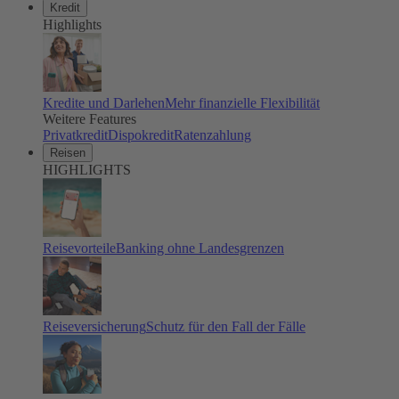
Kredit
Highlights
Kredite und Darlehen
Mehr finanzielle Flexibilität
Weitere Features
Privatkredit
Dispokredit
Ratenzahlung
Reisen
HIGHLIGHTS
Reisevorteile
Banking ohne Landesgrenzen
Reiseversicherung
Schutz für den Fall der Fälle