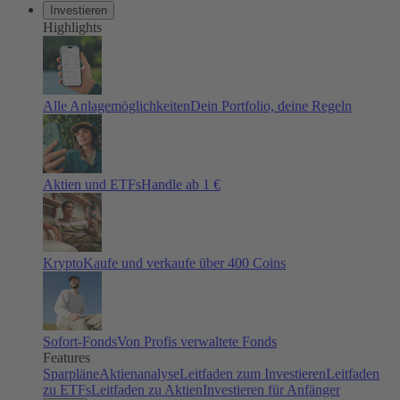
Investieren
Highlights
Alle Anlagemöglichkeiten
Dein Portfolio, deine Regeln
Aktien und ETFs
Handle ab 1 €
Krypto
Kaufe und verkaufe über 400 Coins
Sofort-Fonds
Von Profis verwaltete Fonds
Features
Sparpläne
Aktienanalyse
Leitfaden zum Investieren
Leitfaden
zu ETFs
Leitfaden zu Aktien
Investieren für Anfänger