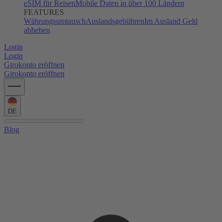
eSIM für Reisen
Mobile Daten in über 100 Ländern
FEATURES
Währungsumtausch
Auslandsgebühren
Im Ausland Geld
abheben
Login
Login
Girokonto eröffnen
Girokonto eröffnen
DE
Blog