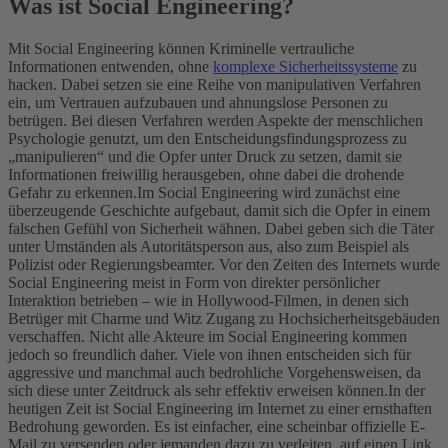
Was ist Social Engineering?
Mit Social Engineering können Kriminelle vertrauliche
Informationen entwenden, ohne
komplexe Sicherheitssysteme
zu
hacken. Dabei setzen sie eine Reihe von manipulativen Verfahren
ein, um Vertrauen aufzubauen und ahnungslose Personen zu
betrügen. Bei diesen Verfahren werden Aspekte der menschlichen
Psychologie genutzt, um den Entscheidungsfindungsprozess zu
„manipulieren“ und die Opfer unter Druck zu setzen, damit sie
Informationen freiwillig herausgeben, ohne dabei die drohende
Gefahr zu erkennen.
Im Social Engineering wird zunächst eine
überzeugende Geschichte aufgebaut, damit sich die Opfer in einem
falschen Gefühl von Sicherheit wähnen. Dabei geben sich die Täter
unter Umständen als Autoritätsperson aus, also zum Beispiel als
Polizist oder Regierungsbeamter. Vor den Zeiten des Internets wurde
Social Engineering meist in Form von direkter persönlicher
Interaktion betrieben – wie in Hollywood-Filmen, in denen sich
Betrüger mit Charme und Witz Zugang zu Hochsicherheitsgebäuden
verschaffen. Nicht alle Akteure im Social Engineering kommen
jedoch so freundlich daher. Viele von ihnen entscheiden sich für
aggressive und manchmal auch bedrohliche Vorgehensweisen, da
sich diese unter Zeitdruck als sehr effektiv erweisen können.
In der
heutigen Zeit ist Social Engineering im Internet zu einer ernsthaften
Bedrohung geworden. Es ist einfacher, eine scheinbar offizielle E-
Mail zu versenden oder jemanden dazu zu verleiten, auf einen Link