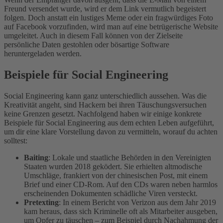
Freund versendet wurde, wird er dem Link vermutlich begeistert
folgen. Doch anstatt ein lustiges Meme oder ein fragwürdiges Foto
auf Facebook vorzufinden, wird man auf eine betrügerische Website
umgeleitet. Auch in diesem Fall können von der Zielseite
persönliche Daten gestohlen oder bösartige Software
heruntergeladen werden.
Beispiele für Social Engineering
Social Engineering kann ganz unterschiedlich aussehen. Was die
Kreativität angeht, sind Hackern bei ihren Täuschungsversuchen
keine Grenzen gesetzt. Nachfolgend haben wir einige konkrete
Beispiele für Social Engineering aus dem echten Leben aufgeführt,
um dir eine klare Vorstellung davon zu vermitteln, worauf du achten
solltest:
Baiting
: Lokale und staatliche Behörden in den Vereinigten
Staaten wurden 2018 geködert. Sie erhielten altmodische
Umschläge, frankiert von der chinesischen Post, mit einem
Brief und einer CD-Rom. Auf den CDs waren neben harmlos
erscheinenden Dokumenten schädliche Viren versteckt.
Pretexting
: In einem Bericht von Verizon aus dem Jahr 2019
kam heraus, dass sich Kriminelle oft als Mitarbeiter ausgeben,
um Opfer zu täuschen – zum Beispiel durch Nachahmung der