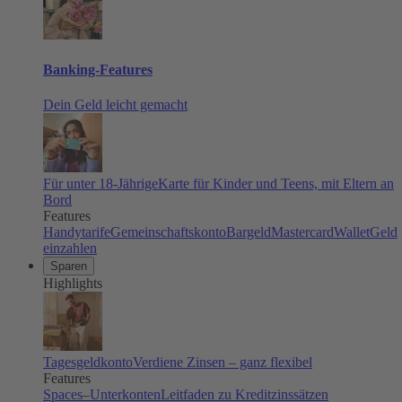
Banking-Features
Dein Geld leicht gemacht
Für unter 18-Jährige
Karte für Kinder und Teens, mit Eltern an
Bord
Features
Handytarife
Gemeinschaftskonto
Bargeld
Mastercard
Wallet
Geld
einzahlen
Sparen
Highlights
Tagesgeldkonto
Verdiene Zinsen – ganz flexibel
Features
Spaces–Unterkonten
Leitfaden zu Kreditzinssätzen