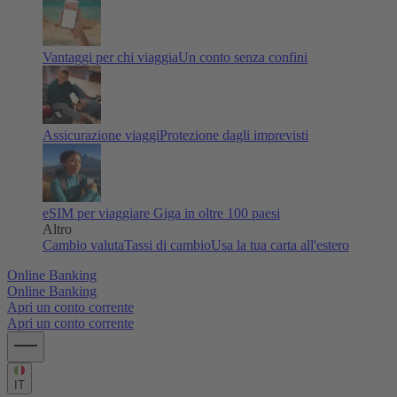
Vantaggi per chi viaggia
Un conto senza confini
Assicurazione viaggi
Protezione dagli imprevisti
eSIM per viaggiare
Giga in oltre 100 paesi
Altro
Cambio valuta
Tassi di cambio
Usa la tua carta all'estero
Online Banking
Online Banking
Apri un conto corrente
Apri un conto corrente
IT