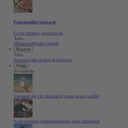
Funzionalità bancarie
Le tue finanze, semplificate
Altro
Mastercard
Wallet digitali
Risparmi
Altro
Spaces
Guida ai tassi di interesse
Viaggi
In evidenza
Vantaggi per chi viaggia
Un conto senza confini
Assicurazione viaggi
Protezione dagli imprevisti