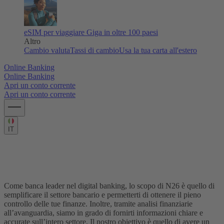
eSIM per viaggiare
Giga in oltre 100 paesi
Altro
Cambio valuta
Tassi di cambio
Usa la tua carta all'estero
Online Banking
Online Banking
Apri un conto corrente
Apri un conto corrente
IT
Oltre il settore bancario: scopri i nostri
studi finanziari
Come banca leader nel digital banking, lo scopo di N26 è quello di
semplificare il settore bancario e permetterti di ottenere il pieno
controllo delle tue finanze. Inoltre, tramite analisi finanziarie
all’avanguardia, siamo in grado di fornirti informazioni chiare e
accurate sull’intero settore. Il nostro obiettivo è quello di avere un