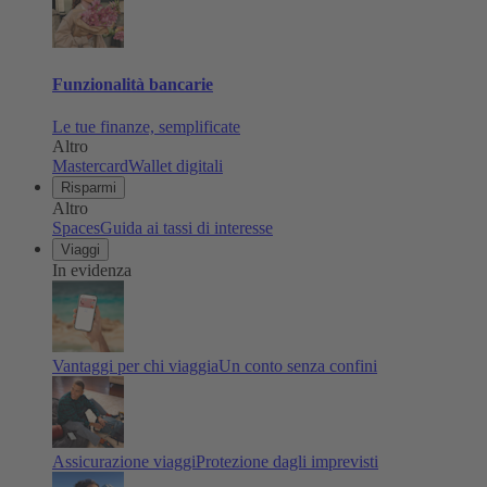
Funzionalità bancarie
Le tue finanze, semplificate
Altro
Mastercard
Wallet digitali
Risparmi
Altro
Spaces
Guida ai tassi di interesse
Viaggi
In evidenza
Vantaggi per chi viaggia
Un conto senza confini
Assicurazione viaggi
Protezione dagli imprevisti