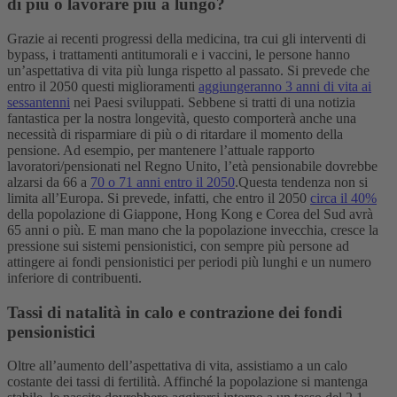
di più o lavorare più a lungo?
Grazie ai recenti progressi della medicina, tra cui gli interventi di
bypass, i trattamenti antitumorali e i vaccini, le persone hanno
un’aspettativa di vita più lunga rispetto al passato. Si prevede che
entro il 2050 questi miglioramenti
aggiungeranno 3 anni di vita ai
sessantenni
nei Paesi sviluppati. Sebbene si tratti di una notizia
fantastica per la nostra longevità, questo comporterà anche una
necessità di risparmiare di più o di ritardare il momento della
pensione. Ad esempio, per mantenere l’attuale rapporto
lavoratori/pensionati nel Regno Unito, l’età pensionabile dovrebbe
alzarsi da 66 a
70 o 71 anni entro il 2050
.
Questa tendenza non si
limita all’Europa. Si prevede, infatti, che entro il 2050
circa il 40%
della popolazione di Giappone, Hong Kong e Corea del Sud avrà
65 anni o più. E man mano che la popolazione invecchia, cresce la
pressione sui sistemi pensionistici, con sempre più persone ad
attingere ai fondi pensionistici per periodi più lunghi e un numero
inferiore di contribuenti.
Tassi di natalità in calo e contrazione dei fondi
pensionistici
Oltre all’aumento dell’aspettativa di vita, assistiamo a un calo
costante dei tassi di fertilità. Affinché la popolazione si mantenga