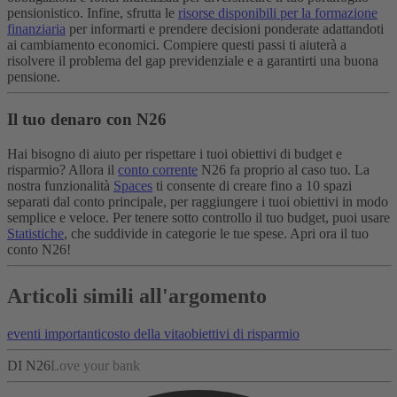
pensionistico.
Infine, sfrutta le
risorse disponibili per la formazione
finanziaria
per informarti e prendere decisioni ponderate adattandoti
ai cambiamento economici. Compiere questi passi ti aiuterà a
risolvere il problema del gap previdenziale e a garantirti una buona
pensione.
Il tuo denaro con N26
Hai bisogno di aiuto per rispettare i tuoi obiettivi di budget e
risparmio? Allora il
conto corrente
N26 fa proprio al caso tuo. La
nostra funzionalità
Spaces
ti consente di creare fino a 10 spazi
separati dal conto principale, per raggiungere i tuoi obiettivi in modo
semplice e veloce. Per tenere sotto controllo il tuo budget, puoi usare
Statistiche
, che suddivide in categorie le tue spese. Apri ora il tuo
conto N26!
Articoli simili all'argomento
eventi importanti
costo della vita
obiettivi di risparmio
DI N26
Love your bank