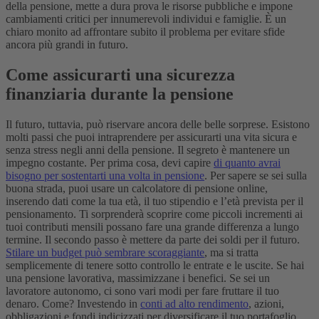
della pensione, mette a dura prova le risorse pubbliche e impone
cambiamenti critici per innumerevoli individui e famiglie. È un
chiaro monito ad affrontare subito il problema per evitare sfide
ancora più grandi in futuro.
Come assicurarti una sicurezza
finanziaria durante la pensione
Il futuro, tuttavia, può riservare ancora delle belle sorprese. Esistono
molti passi che puoi intraprendere per assicurarti una vita sicura e
senza stress negli anni della pensione. Il segreto è mantenere un
impegno costante.
Per prima cosa, devi capire
di quanto avrai
bisogno per sostentarti una volta in pensione
. Per sapere se sei sulla
buona strada, puoi usare un calcolatore di pensione online,
inserendo dati come la tua età, il tuo stipendio e l’età prevista per il
pensionamento. Ti sorprenderà scoprire come piccoli incrementi ai
tuoi contributi mensili possano fare una grande differenza a lungo
termine.
Il secondo passo è mettere da parte dei soldi per il futuro.
Stilare un budget può sembrare scoraggiante
, ma si tratta
semplicemente di tenere sotto controllo le entrate e le uscite. Se hai
una pensione lavorativa, massimizzane i benefici. Se sei un
lavoratore autonomo, ci sono vari modi per fare fruttare il tuo
denaro. Come? Investendo in
conti ad alto rendimento
, azioni,
obbligazioni e fondi indicizzati per diversificare il tuo portafoglio