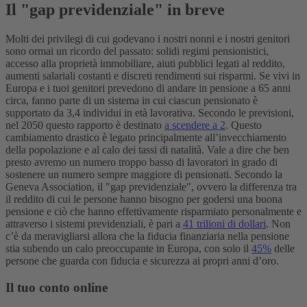
Il "gap previdenziale" in breve
Molti dei privilegi di cui godevano i nostri nonni e i nostri genitori
sono ormai un ricordo del passato: solidi regimi pensionistici,
accesso alla proprietà immobiliare, aiuti pubblici legati al reddito,
aumenti salariali costanti e discreti rendimenti sui risparmi. Se vivi in
​​Europa e i tuoi genitori prevedono di andare in pensione a 65 anni
circa, fanno parte di un sistema in cui ciascun pensionato è
supportato da 3,4 individui in età lavorativa. Secondo le previsioni,
nel 2050 questo rapporto è destinato
a scendere a 2
.
Questo
cambiamento drastico è legato principalmente all’invecchiamento
della popolazione e al calo dei tassi di natalità. Vale a dire che ben
presto avremo un numero troppo basso di lavoratori in grado di
sostenere un numero sempre maggiore di pensionati. Secondo la
Geneva Association, il "gap previdenziale", ovvero la differenza tra
il reddito di cui le persone hanno bisogno per godersi una buona
pensione e ciò che hanno effettivamente risparmiato personalmente e
attraverso i sistemi previdenziali, è pari a
41 trilioni di dollari
. Non
c’è da meravigliarsi allora che la fiducia finanziaria nella pensione
stia subendo un calo preoccupante in Europa, con solo il
45%
delle
persone che guarda con fiducia e sicurezza ai propri anni d’oro.
Il tuo conto online