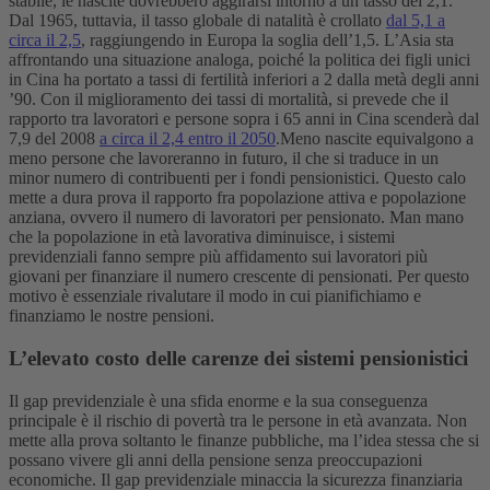
stabile, le nascite dovrebbero aggirarsi intorno a un tasso del 2,1.
Dal 1965, tuttavia, il tasso globale di natalità è crollato
dal 5,1 a
circa il 2,5
, raggiungendo in Europa la soglia dell’1,5. L’Asia sta
affrontando una situazione analoga, poiché la politica dei figli unici
in Cina ha portato a tassi di fertilità inferiori a 2 dalla metà degli anni
’90. Con il miglioramento dei tassi di mortalità, si prevede che il
rapporto tra lavoratori e persone sopra i 65 anni in Cina scenderà dal
7,9 del 2008
a circa il 2,4 entro il 2050
.
Meno nascite equivalgono a
meno persone che lavoreranno in futuro, il che si traduce in un
minor numero di contribuenti per i fondi pensionistici. Questo calo
mette a dura prova il rapporto fra popolazione attiva e popolazione
anziana, ovvero il numero di lavoratori per pensionato. Man mano
che la popolazione in età lavorativa diminuisce, i sistemi
previdenziali fanno sempre più affidamento sui lavoratori più
giovani per finanziare il numero crescente di pensionati. Per questo
motivo è essenziale rivalutare il modo in cui pianifichiamo e
finanziamo le nostre pensioni.
L’elevato costo delle carenze dei sistemi pensionistici
Il gap previdenziale è una sfida enorme e la sua conseguenza
principale è il rischio di povertà tra le persone in età avanzata. Non
mette alla prova soltanto le finanze pubbliche, ma l’idea stessa che si
possano vivere gli anni della pensione senza preoccupazioni
economiche. Il gap previdenziale minaccia la sicurezza finanziaria