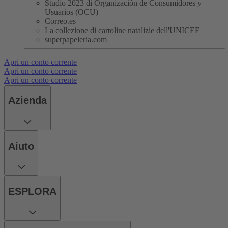
Studio 2023 di Organización de Consumidores y
Usuarios (OCU)
Correo.es
La collezione di cartoline natalizie dell'UNICEF
superpapeleria.com
Apri un conto corrente
Apri un conto corrente
Apri un conto corrente
Azienda
Aiuto
ESPLORA