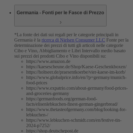
Germania - Fonti per le Fasce di Prezzo
*La fonte dei dati sui regali per le categorie principali in
Germania è la
ricerca di Nielsen Consumer LLC
Fonte per la
determinazione dei prezzi di tutti gli articoli nelle categorie
Cibo e Vino, Abbigliamento e Libri
Intervallo medio basato
sui prezzi dei prodotti Cibo e Vino disponibili su:
https://www.amazon.de
https://kaesescheune.de/Shop/Kaese-Geschenkboxen/
https://holtseer.de/praesentkoerbe/vier-kaese-im-korb/
https://www.globalprice.info/en/?p=germany/munich-
food-prices
https://www.expatrio.com/about-germany/food-prices-
and-groceries-germany
https://germanfoods.org/german-food-
facts/elisenlebkuchen-finest-german-gingerbread/
https://www.thetasteofgermany.com/blog/looking-for-
lebkuchen-/
https://www.lebkuchen-schmidt.com/en/festive-tin-
2024-p7252/
https://shop.deutschepost.de