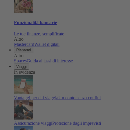
Funzionalità bancarie
Le tue finanze, semplificate
Altro
Mastercard
Wallet digitali
Risparmi
Altro
Spaces
Guida ai tassi di interesse
Viaggi
In evidenza
Vantaggi per chi viaggia
Un conto senza confini
Assicurazione viaggi
Protezione dagli imprevisti