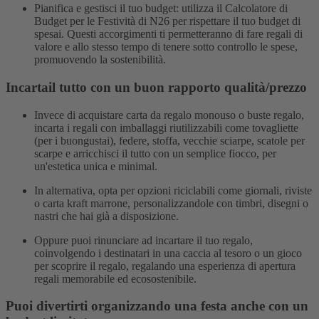
Pianifica e gestisci il tuo budget: utilizza il Calcolatore di
Budget per le Festività di N26 per rispettare il tuo budget di
spesai. Questi accorgimenti ti permetteranno di fare regali di
valore e allo stesso tempo di tenere sotto controllo le spese,
promuovendo la sostenibilità.
Incartail tutto con un buon rapporto qualità/prezzo
Invece di acquistare carta da regalo monouso o buste regalo,
incarta i regali con imballaggi riutilizzabili come tovagliette
(per i buongustai), federe, stoffa, vecchie sciarpe, scatole per
scarpe e arricchisci il tutto con un semplice fiocco, per
un'estetica unica e minimal.
In alternativa, opta per opzioni riciclabili come giornali, riviste
o carta kraft marrone, personalizzandole con timbri, disegni o
nastri che hai già a disposizione.
Oppure puoi rinunciare ad incartare il tuo regalo,
coinvolgendo i destinatari in una caccia al tesoro o un gioco
per scoprire il regalo, regalando una esperienza di apertura
regali memorabile ed ecosostenibile.
Puoi divertirti organizzando una festa anche con un