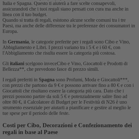
Italia e Spagna. Questo ti aiuterà a fare scelte consapevoli,
assicurandoti che i tuoi regali siano pensati con cura ma anche in
linea con il tuo budget.
Quando si tratta di regali, esistono alcune scelte comuni tra i tre
Paesi, ma anche delle differenze tra le preferenze dei consumatori in
Europa.
In
Germania
, le categorie preferite per i regali sono Cibo e Vino,
Abbigliamento e Libri. I prezzi variano tra i 5 € e i 60 €, con
l'Abbigliamento che risulta essere la categoria più costosa.
Gli
italiani
scelgono inveceCibo e Vino, Giocattoli e Prodotti di
Bellezza**, che prevedono fasce di prezzo simili.
I regali preferiti in
Spagna
sono Profumi, Moda e Giocattoli***,
con prezzi che partono da 9 € e possono arrivare fino a 80 € e con i
Giocattoli che risultano essere la categoria più cara. Dato che i
prezzi possono partire da soli 5 € e potenzialmente salire fino ad
oltre 80 €, il Calcolatore di Budget per le Festività di N26 è uno
strumento essenziale per aiutarti a pianificare e gestire al meglio le
tue spese per il periodo delle feste.
Costi per Cibo, Decorazioni e Confezionamento dei
regali in base al Paese