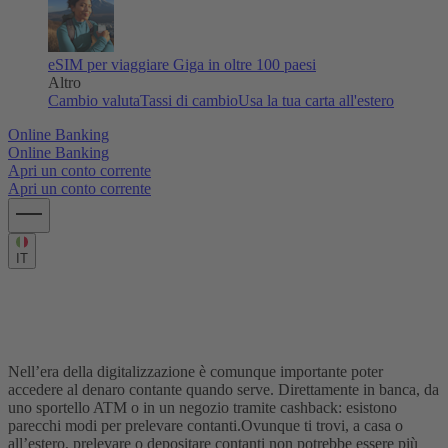
eSIM per viaggiare
Giga in oltre 100 paesi
Altro
Cambio valuta
Tassi di cambio
Usa la tua carta all'estero
Online Banking
Online Banking
Apri un conto corrente
Apri un conto corrente
IT
Come prelevare contanti da una banca o
uno sportello
Nell’era della digitalizzazione è comunque importante poter
accedere al denaro contante quando serve. Direttamente in banca, da
uno sportello ATM o in un negozio tramite cashback: esistono
parecchi modi per prelevare contanti.
Ovunque ti trovi, a casa o
all’estero, prelevare o depositare contanti non potrebbe essere più