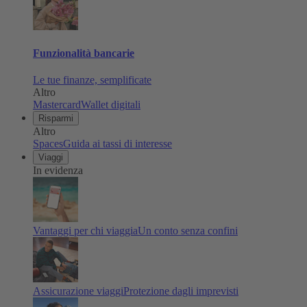
Funzionalità bancarie
Le tue finanze, semplificate
Altro
Mastercard
Wallet digitali
Risparmi
Altro
Spaces
Guida ai tassi di interesse
Viaggi
In evidenza
Vantaggi per chi viaggia
Un conto senza confini
Assicurazione viaggi
Protezione dagli imprevisti