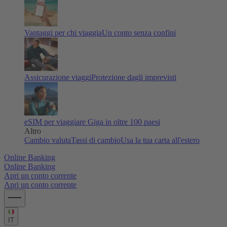
Vantaggi per chi viaggia
Un conto senza confini
Assicurazione viaggi
Protezione dagli imprevisti
eSIM per viaggiare
Giga in oltre 100 paesi
Altro
Cambio valuta
Tassi di cambio
Usa la tua carta all'estero
Online Banking
Online Banking
Apri un conto corrente
Apri un conto corrente
IT