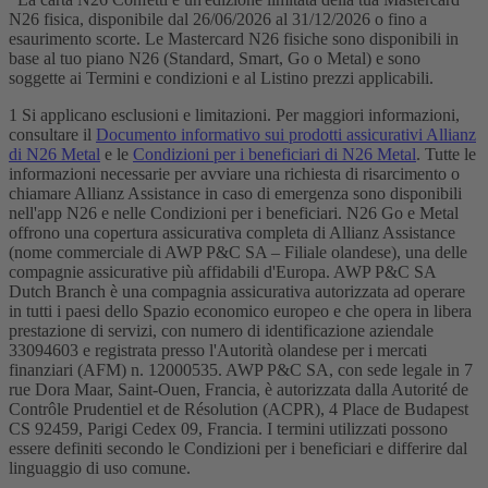
N26 fisica, disponibile dal 26/06/2026 al 31/12/2026 o fino a
esaurimento scorte. Le Mastercard N26 fisiche sono disponibili in
base al tuo piano N26 (Standard, Smart, Go o Metal) e sono
soggette ai Termini e condizioni e al Listino prezzi applicabili.
1 Si applicano esclusioni e limitazioni. Per maggiori informazioni,
consultare il
Documento informativo sui prodotti assicurativi Allianz
di N26 Metal
e le
Condizioni per i beneficiari di N26 Metal
. Tutte le
informazioni necessarie per avviare una richiesta di risarcimento o
chiamare Allianz Assistance in caso di emergenza sono disponibili
nell'app N26 e nelle Condizioni per i beneficiari. N26 Go e Metal
offrono una copertura assicurativa completa di Allianz Assistance
(nome commerciale di AWP P&C SA – Filiale olandese), una delle
compagnie assicurative più affidabili d'Europa. AWP P&C SA
Dutch Branch è una compagnia assicurativa autorizzata ad operare
in tutti i paesi dello Spazio economico europeo e che opera in libera
prestazione di servizi, con numero di identificazione aziendale
33094603 e registrata presso l'Autorità olandese per i mercati
finanziari (AFM) n. 12000535. AWP P&C SA, con sede legale in 7
rue Dora Maar, Saint-Ouen, Francia, è autorizzata dalla Autorité de
Contrôle Prudentiel et de Résolution (ACPR), 4 Place de Budapest
CS 92459, Parigi Cedex 09, Francia. I termini utilizzati possono
essere definiti secondo le Condizioni per i beneficiari e differire dal
linguaggio di uso comune.