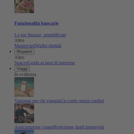
Funzionalità bancarie
Le tue finanze, semplificate
Altro
Mastercard
Wallet digitali
Risparmi
Altro
Spaces
Guida ai tassi di interesse
Viaggi
In evidenza
Vantaggi per chi viaggia
Un conto senza confini
Assicurazione viaggi
Protezione dagli imprevisti