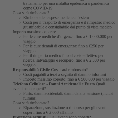
trattamento per una malattia epidemica o pandemica
come COVID-19
Cosa sarà rimborsato?
Rimborso delle spese mediche all'estero
Costi per il trasporto di emergenza e il rimpatrio medico
giustificabile e consigliabile dal punto di vista medico
Importo massimo coperto:
Per le cure mediche d’urgenza: fino a € 1.000.000 per
viaggio
Per le cure dentali di emergenza: fino a €250 per
viaggio
Per il rimpatrio medico fino al costo effettivo per
ricerca, salvataggio e recupero: fino a € 2.300 per
viaggio
Responsabilità Civile
Cosa sarà rimborsato?
Costi pagabili a terzi a seguito di danni o infortuni
Importo massimo coperto: fino a € 500.000 per viaggio
Telefono Cellulare - Danni Accidentali e Furto
Quali
eventi sono coperti?
Furto, danni accidentali; danni da alta tensione (inclusi
fulmini).
Cosa sarà rimborsato?
Riparazione, sostituzione o rimborso per gli eventi
coperti fino a € 2.000 all'anno
Protezione acquisti
Quali eventi sono coperti?