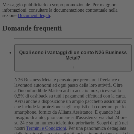
Messaggio pubblicitario a scopo promozionale. Per maggiori
informazioni, consultare la documentazione contrattuale nella
sezione
Documenti legali
.
Domande frequenti
Quali sono i vantaggi di un conto N26 Business
Metal?
N26 Business Metal è pensato per premiare i freelance e
lavoratori autonomi ad ogni passo della loro attività. Oltre
all'inconfondibile Mastercard in acciaio inox, riceverai lo
0,5% di cashback su tutti i pagamenti effettuati con la carta.
Avrai anche a disposizione un ampio pacchetto assicurativo
che include la protezione sugli acquisti e la copertura per lo
smartphone, fornito da Allianz Assistance. E quando hai
bisogno di aiuto, puoi contare sull'assistenza via chat 24 ore
su 24 e su un numero telefonico prioritario. Scopri di più nei
nostri
Termini e Condizioni
.
Per una panoramica dettagliata
delle funzionalità e dei vantaggi inclusi in ogni piano, visita la