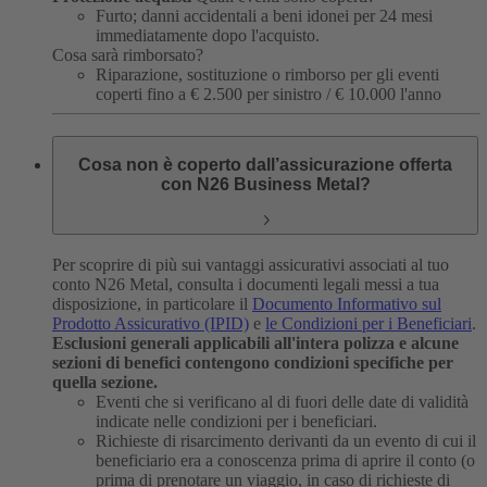
Furto; danni accidentali a beni idonei per 24 mesi
immediatamente dopo l'acquisto.
Cosa sarà rimborsato?
Riparazione, sostituzione o rimborso per gli eventi
coperti fino a € 2.500 per sinistro / € 10.000 l'anno
Cosa non è coperto dall’assicurazione offerta
con N26 Business Metal?
Per scoprire di più sui vantaggi assicurativi associati al tuo
conto N26 Metal, consulta i documenti legali messi a tua
disposizione, in particolare il
Documento Informativo sul
Prodotto Assicurativo (IPID)
e
le Condizioni per i Beneficiari
.
Esclusioni generali applicabili all'intera polizza e alcune
sezioni di benefici contengono condizioni specifiche per
quella sezione.
Eventi che si verificano al di fuori delle date di validità
indicate nelle condizioni per i beneficiari.
Richieste di risarcimento derivanti da un evento di cui il
beneficiario era a conoscenza prima di aprire il conto (o
prima di prenotare un viaggio, in caso di richieste di