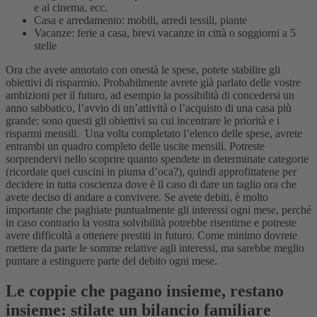
e al cinema, ecc.
Casa e arredamento: mobili, arredi tessili, piante
Vacanze: ferie a casa, brevi vacanze in città o soggiorni a 5
stelle
Ora che avete annotato con onestà le spese, potete stabilire gli
obiettivi di risparmio. Probabilmente avrete già parlato delle vostre
ambizioni per il futuro, ad esempio la possibilità di concedersi un
anno sabbatico, l’avvio di un’attività o l’acquisto di una casa più
grande: sono questi gli obiettivi su cui incentrare le priorità e i
risparmi mensili.
Una volta completato l’elenco delle spese, avrete
entrambi un quadro completo delle uscite mensili. Potreste
sorprendervi nello scoprire quanto spendete in determinate categorie
(ricordate quei cuscini in piuma d’oca?), quindi approfittatene per
decidere in tutta coscienza dove è il caso di dare un taglio ora che
avete deciso di andare a convivere.
Se avete debiti, è molto
importante che paghiate puntualmente gli interessi ogni mese, perché
in caso contrario la vostra solvibilità potrebbe risentirne e potreste
avere difficoltà a ottenere prestiti in futuro. Come minimo dovrete
mettere da parte le somme relative agli interessi, ma sarebbe meglio
puntare a estinguere parte del debito ogni mese.
Le coppie che pagano insieme, restano
insieme: stilate un bilancio familiare