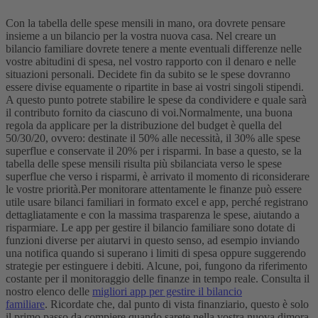
Con la tabella delle spese mensili in mano, ora dovrete pensare
insieme a un bilancio per la vostra nuova casa. Nel creare un
bilancio familiare dovrete tenere a mente eventuali differenze nelle
vostre abitudini di spesa, nel vostro rapporto con il denaro e nelle
situazioni personali. Decidete fin da subito se le spese dovranno
essere divise equamente o ripartite in base ai vostri singoli stipendi.
A questo punto potrete stabilire le spese da condividere e quale sarà
il contributo fornito da ciascuno di voi.
Normalmente, una buona
regola da applicare per la distribuzione del budget è quella del
50/30/20, ovvero: destinate il 50% alle necessità, il 30% alle spese
superflue e conservate il 20% per i risparmi. In base a questo, se la
tabella delle spese mensili risulta più sbilanciata verso le spese
superflue che verso i risparmi, è arrivato il momento di riconsiderare
le vostre priorità.
Per monitorare attentamente le finanze può essere
utile usare bilanci familiari in formato excel e app, perché registrano
dettagliatamente e con la massima trasparenza le spese, aiutando a
risparmiare. Le app per gestire il bilancio familiare sono dotate di
funzioni diverse per aiutarvi in questo senso, ad esempio inviando
una notifica quando si superano i limiti di spesa oppure suggerendo
strategie per estinguere i debiti. Alcune, poi, fungono da riferimento
costante per il monitoraggio delle finanze in tempo reale. Consulta il
nostro elenco delle
migliori app per gestire il bilancio
familiare
.
Ricordate che, dal punto di vista finanziario, questo è solo
il primo passo da compiere quando sarete nella vostra nuova dimora.