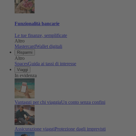
Funzionalità bancarie
Le tue finanze, semplificate
Altro
Mastercard
Wallet digitali
Risparmi
Altro
Spaces
Guida ai tassi di interesse
Viaggi
In evidenza
Vantaggi per chi viaggia
Un conto senza confini
Assicurazione viaggi
Protezione dagli imprevisti