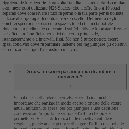
ripartendole in categorie.
Una volta stabilita la somma da risparmiare
ogni mese puoi utilizzare N26 Spaces, che ti offre fino a 10 spazi
separati dove conservare i tuoi risparmi o la tua parte per le bollette,
in base alla tipologia di conto che avrai scelto. Definendo degli
obiettivi specifici per ciascuno spazio, tu e la tua metà potrete
rimanere più facilmente concentrati sull’obiettivo e impostare Regole
per effettuare bonifici automatici dal conto principale,
istantaneamente o a intervalli fissi. Ma non è tutto: potrete creare
spazi condivisi dove risparmiare insieme per raggiungere gli obiettivi
comuni, ad esempio l’acquisto di una casa.
Di cosa occorre parlare prima di andare a
convivere?
Se hai deciso di andare a convivere con la tua metà, è
importante che parliate in modo aperto e onesto delle vostre
attuali abitudini di spesa, per poi giungere a una decisione
condivisa sull’importo massimo dell’affitto che potete
permettervi. E se la differenza tra le rispettive entrate è
cospicua, potete anche pensare di pagare l’affitto e le bollette
in maniera proporzionata, in base allo stipendio individuale: