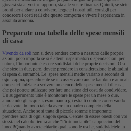
gioverà sia al vostro rapporto, sia alle vostre finanze. Quindi, se siete
pronti per andare a convivere, leggete i nostri utili consigli per
conoscere i costi reali che questo comporta e vivere l’esperienza in
assoluta armonia.
Preparate una tabella delle spese mensili
di casa
Vivendo da soli
non si deve rendere conto a nessuno delle proprie
azioni: poco importa se si è attenti risparmiatori o spendaccioni per
natura, l’importante è essere soddisfatti delle proprie decisioni. Ora
che siete in due, però, dovete prendere in considerazione le abitudini
di spesa di entrambi. Le spese mensili medie variano a seconda di
ogni coppia, specialmente se in casa vivono anche bambini e animali
domestici. Iniziate a scrivere un elenco delle spese mensili di casa,
che poi potrete utilizzare per fare una stima dei costi da condividere.
Un suggerimento utile è monitorare le spese per un mese o due,
annotando gli acquisti, esaminando gli estratti conto e conservando
le ricevute, in modo tale da avere un quadro completo della
situazione. Anche se si tratta di piccole somme è importante
prendere nota di ogni singola spesa. Cercate di essere onesti con voi
stessi: nel calcolo rientra anche “l’irrinunciabile” cappuccino del
lunedì!
Quando avrete chiarito quali sono le uscite, suddividetele in