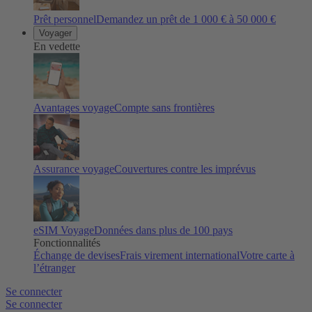
Prêt personnel
Demandez un prêt de 1 000 € à 50 000 €
Voyager
En vedette
Avantages voyage
Compte sans frontières
Assurance voyage
Couvertures contre les imprévus
eSIM Voyage
Données dans plus de 100 pays
Fonctionnalités
Échange de devises
Frais virement international
Votre carte à
l’étranger
Se connecter
Se connecter