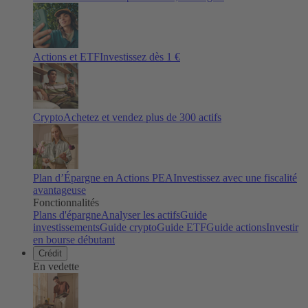
Actions et ETF
Investissez dès 1 €
Crypto
Achetez et vendez plus de
300
actifs
Plan d’Épargne en Actions PEA
Investissez avec une fiscalité
avantageuse
Fonctionnalités
Plans d'épargne
Analyser les actifs
Guide
investissements
Guide crypto
Guide ETF
Guide actions
Investir
en bourse débutant
Crédit
En vedette