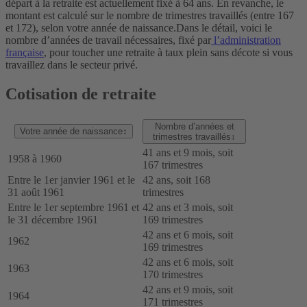
départ à la retraite est actuellement fixé à 64 ans. En revanche, le
montant est calculé sur le nombre de trimestres travaillés (entre 167
et 172), selon votre année de naissance.
Dans le détail, voici le
nombre d’années de travail nécessaires, fixé par
l’administration
française
, pour toucher une retraite à taux plein sans décote si vous
travaillez dans le secteur privé.
Cotisation de retraite
Nombre d’années et
Votre année de naissance
↕
trimestres travaillés
↕
41 ans et 9 mois, soit
1958 à 1960
167 trimestres
Entre le 1er janvier 1961 et le
42 ans, soit 168
31 août 1961
trimestres
Entre le 1er septembre 1961 et
42 ans et 3 mois, soit
le 31 décembre 1961
169 trimestres
42 ans et 6 mois, soit
1962
169 trimestres
42 ans et 6 mois, soit
1963
170 trimestres
42 ans et 9 mois, soit
1964
171 trimestres