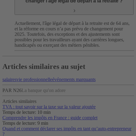
changer l'âge légal de départ à la retraite ?
Actuellement, l'âge légal de départ à la retraite est de 64 ans,
et la réforme en cours n’a pas prévu de changement pour
2025. Toutefois, des exceptions et des ajustements sont
possibles pour les travailleurs ayant des carrières longues,
handicapés ou exerçant des métiers pénibles.
Articles similaires au sujet
salaires
vie professionnelle
événements marquants
PAR N26
La banque qu'on adore
Articles similaires
TVA : tout savoir sur la taxe sur la valeur ajoutée
Temps de lecture: 10 min
Comprendre les impôts en France : guide complet
Temps de lecture: 9 min
Quand et comment déclarer ses impôts en tant qu’auto-entrepreneur
?