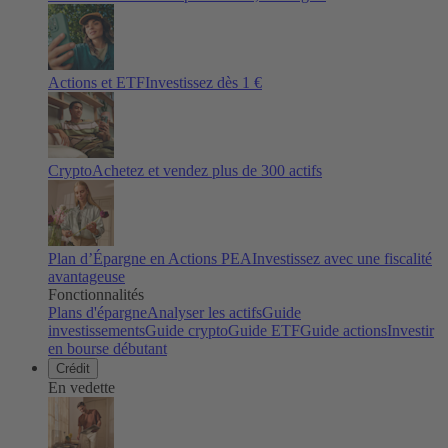
Actions et ETF
Investissez dès 1 €
Crypto
Achetez et vendez plus de
300
actifs
Plan d’Épargne en Actions PEA
Investissez avec une fiscalité
avantageuse
Fonctionnalités
Plans d'épargne
Analyser les actifs
Guide
investissements
Guide crypto
Guide ETF
Guide actions
Investir
en bourse débutant
Crédit
En vedette