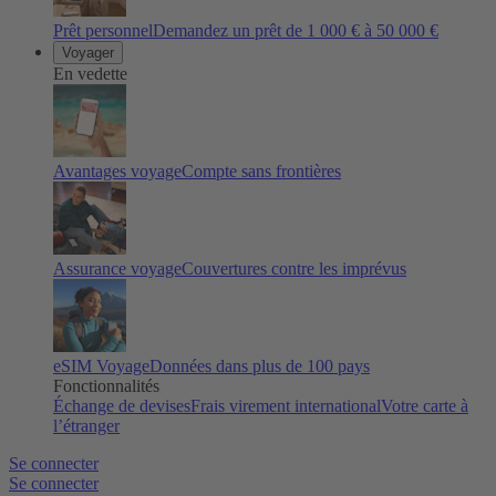
Prêt personnel
Demandez un prêt de 1 000 € à 50 000 €
Voyager
En vedette
Avantages voyage
Compte sans frontières
Assurance voyage
Couvertures contre les imprévus
eSIM Voyage
Données dans plus de 100 pays
Fonctionnalités
Échange de devises
Frais virement international
Votre carte à
l’étranger
Se connecter
Se connecter