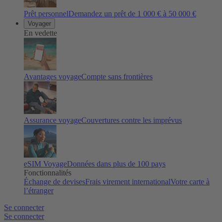
Prêt personnel
Demandez un prêt de 1 000 € à 50 000 €
Voyager
En vedette
Avantages voyage
Compte sans frontières
Assurance voyage
Couvertures contre les imprévus
eSIM Voyage
Données dans plus de 100 pays
Fonctionnalités
Échange de devises
Frais virement international
Votre carte à
l’étranger
Se connecter
Se connecter