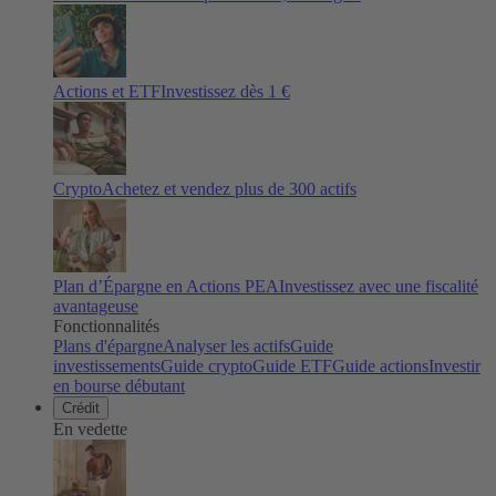
Actions et ETF
Investissez dès 1 €
Crypto
Achetez et vendez plus de
300
actifs
Plan d’Épargne en Actions PEA
Investissez avec une fiscalité
avantageuse
Fonctionnalités
Plans d'épargne
Analyser les actifs
Guide
investissements
Guide crypto
Guide ETF
Guide actions
Investir
en bourse débutant
Crédit
En vedette