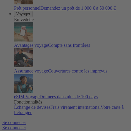
Prêt personnel
Demandez un prêt de 1 000 € à 50 000 €
Voyager
En vedette
Avantages voyage
Compte sans frontières
Assurance voyage
Couvertures contre les imprévus
eSIM Voyage
Données dans plus de 100 pays
Fonctionnalités
Échange de devises
Frais virement international
Votre carte à
l’étranger
Se connecter
Se connecter