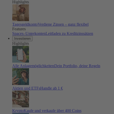
Highlights
Tagesgeldkonto
Verdiene Zinsen – ganz flexibel
Features
Spaces–Unterkonten
Leitfaden zu Kreditzinssätzen
Investieren
Highlights
Alle Anlagemöglichkeiten
Dein Portfolio, deine Regeln
Aktien und ETFs
Handle ab 1 €
Krypto
Kaufe und verkaufe über 400 Coins