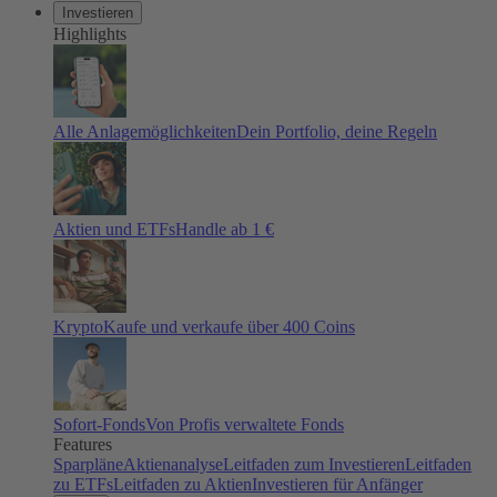
Investieren
Highlights
Alle Anlagemöglichkeiten
Dein Portfolio, deine Regeln
Aktien und ETFs
Handle ab 1 €
Krypto
Kaufe und verkaufe über 400 Coins
Sofort-Fonds
Von Profis verwaltete Fonds
Features
Sparpläne
Aktienanalyse
Leitfaden zum Investieren
Leitfaden
zu ETFs
Leitfaden zu Aktien
Investieren für Anfänger