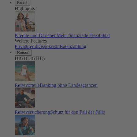
Kredit
Highlights
Kredite und Darlehen
Mehr finanzielle Flexibilität
Weitere Features
Privatkredit
Dispokredit
Ratenzahlung
Reisen
HIGHLIGHTS
Reisevorteile
Banking ohne Landesgrenzen
Reiseversicherung
Schutz für den Fall der Fälle