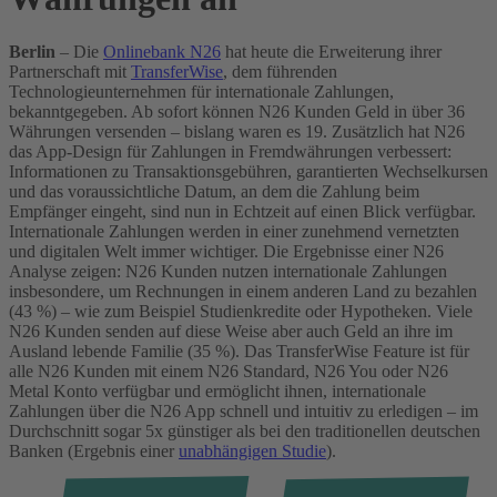
Berlin
– Die
Onlinebank N26
hat heute die Erweiterung ihrer
Partnerschaft mit
TransferWise
, dem führenden
Technologieunternehmen für internationale Zahlungen,
bekanntgegeben. Ab sofort können N26 Kunden Geld in über 36
Währungen versenden – bislang waren es 19. Zusätzlich hat N26
das App-Design für Zahlungen in Fremdwährungen verbessert:
Informationen zu Transaktionsgebühren, garantierten Wechselkursen
und das voraussichtliche Datum, an dem die Zahlung beim
Empfänger eingeht, sind nun in Echtzeit auf einen Blick verfügbar.
Internationale Zahlungen werden in einer zunehmend vernetzten
und digitalen Welt immer wichtiger. Die Ergebnisse einer N26
Analyse zeigen: N26 Kunden nutzen internationale Zahlungen
insbesondere, um Rechnungen in einem anderen Land zu bezahlen
(43 %) – wie zum Beispiel Studienkredite oder Hypotheken. Viele
N26 Kunden senden auf diese Weise aber auch Geld an ihre im
Ausland lebende Familie (35 %).
Das TransferWise Feature ist für
alle N26 Kunden mit einem N26 Standard, N26 You oder N26
Metal Konto verfügbar und ermöglicht ihnen, internationale
Zahlungen über die N26 App schnell und intuitiv zu erledigen – im
Durchschnitt sogar 5x günstiger als bei den traditionellen deutschen
Banken (Ergebnis einer
unabhängigen Studie
).