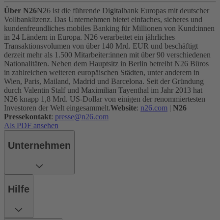
Über N26
N26 ist die führende Digitalbank Europas mit deutscher
Vollbanklizenz. Das Unternehmen bietet einfaches, sicheres und
kundenfreundliches mobiles Banking für Millionen von Kund:innen
in 24 Ländern in Europa. N26 verarbeitet ein jährliches
Transaktionsvolumen von über 140 Mrd. EUR und beschäftigt
derzeit mehr als 1.500 Mitarbeiter:innen mit über 90 verschiedenen
Nationalitäten. Neben dem Hauptsitz in Berlin betreibt N26 Büros
in zahlreichen weiteren europäischen Städten, unter anderem in
Wien, Paris, Mailand, Madrid und Barcelona. Seit der Gründung
durch Valentin Stalf und Maximilian Tayenthal im Jahr 2013 hat
N26 knapp 1,8 Mrd. US-Dollar von einigen der renommiertesten
Investoren der Welt eingesammelt.
Website
:
n26.com
|
N26
Pressekontakt
:
presse@n26.com
Als PDF ansehen
Unternehmen
Hilfe