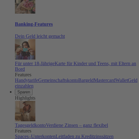
Banking-Features
Dein Geld leicht gemacht
Für unter 18-Jährige
Karte für Kinder und Teens, mit Eltern an
Bord
Features
Handytarife
Gemeinschaftskonto
Bargeld
Mastercard
Wallet
Geld
einzahlen
Sparen
Highlights
Tagesgeldkonto
Verdiene Zinsen – ganz flexibel
Features
Spaces–Unterkonten
Leitfaden zu Kreditzinssätzen