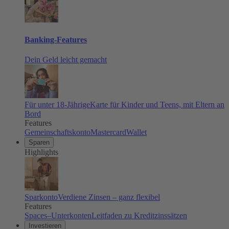
Banking-Features
Dein Geld leicht gemacht
Für unter 18-Jährige
Karte für Kinder und Teens, mit Eltern an
Bord
Features
Gemeinschaftskonto
Mastercard
Wallet
Sparen
Highlights
Sparkonto
Verdiene Zinsen – ganz flexibel
Features
Spaces–Unterkonten
Leitfaden zu Kreditzinssätzen
Investieren