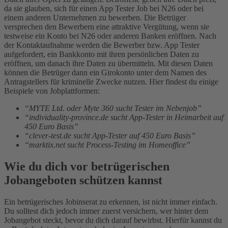
da sie glauben, sich für einen App Tester Job bei N26 oder bei
einem anderen Unternehmen zu bewerben. Die Betrüger
versprechen den Bewerbern eine attraktive Vergütung, wenn sie
testweise ein Konto bei N26 oder anderen Banken eröffnen. Nach
der Kontaktaufnahme werden die Bewerber bzw. App Tester
aufgefordert, ein Bankkonto mit ihren persönlichen Daten zu
eröffnen, um danach ihre Daten zu übermitteln. Mit diesen Daten
können die Betrüger dann ein Girokonto unter dem Namen des
Antragstellers für kriminelle Zwecke nutzen.
Hier findest du einige
Beispiele von Jobplattformen:
“MYTE Ltd. oder Myte 360 sucht Tester im Nebenjob”
“individuality-province.de sucht App-Tester in Heimarbeit auf
450 Euro Basis”
“clever-test.de sucht App-Tester auf 450 Euro Basis”
“marktix.net sucht Process-Testing im Homeoffice”
Wie du dich vor betrügerischen
Jobangeboten schützen kannst
Ein betrügerisches Jobinserat zu erkennen, ist nicht immer einfach.
Du solltest dich jedoch immer zuerst versichern, wer hinter dem
Jobangebot steckt, bevor du dich darauf bewirbst. Hierfür kannst du