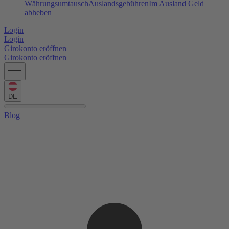
Währungsumtausch
Auslandsgebühren
Im Ausland Geld
abheben
Login
Login
Girokonto eröffnen
Girokonto eröffnen
DE
Blog