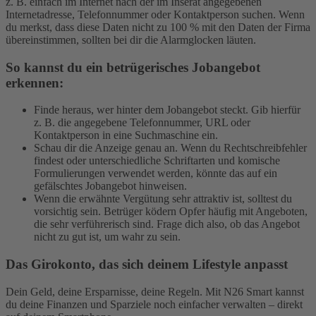
z. B. einfach im Internet nach der im Inserat angegebenen
Internetadresse, Telefonnummer oder Kontaktperson suchen. Wenn
du merkst, dass diese Daten nicht zu 100 % mit den Daten der Firma
übereinstimmen, sollten bei dir die Alarmglocken läuten.
So kannst du ein betrügerisches Jobangebot
erkennen:
Finde heraus, wer hinter dem Jobangebot steckt. Gib hierfür
z. B. die angegebene Telefonnummer, URL oder
Kontaktperson in eine Suchmaschine ein.
Schau dir die Anzeige genau an. Wenn du Rechtschreibfehler
findest oder unterschiedliche Schriftarten und komische
Formulierungen verwendet werden, könnte das auf ein
gefälschtes Jobangebot hinweisen.
Wenn die erwähnte Vergütung sehr attraktiv ist, solltest du
vorsichtig sein. Betrüger ködern Opfer häufig mit Angeboten,
die sehr verführerisch sind. Frage dich also, ob das Angebot
nicht zu gut ist, um wahr zu sein.
Das Girokonto, das sich deinem Lifestyle anpasst
Dein Geld, deine Ersparnisse, deine Regeln. Mit N26 Smart kannst
du deine Finanzen und Sparziele noch einfacher verwalten – direkt