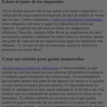
Estate al tanto de tus impuestos
¡No te olvides que de todo lo que ganas está sujeto a impuestos! La
obligación de pagar impuestos depende del tipo de trabajo de verano
que escojas. Ciertos empleados y
todos los trabajadores autónomos
están obligados a declarar y pagar los impuestos de todos sus
ingresos. Asegúrate de que conoces todas tus obligaciones
tributarias. Para ello, siempre debes llevar un seguimiento de todos
tus ingresos, guardar y mantener en orden todas tus facturas, apartar
una parte de cada uno de tus ingresos para pagar tus impuestos más
adelante... Y, en caso de que sea necesario, quizás te merezca la
pena tener un asesor fiscal.
Crear un colchón para gastos inesperados
Ahorrar para un fondo de emergencia
es imprescindible, ya que
tendrás un colchón financiero para afrontar dificultades económicas
o cualquier gasto inesperado que pueda surgir. Te recomendamos
que siempre apartes una parte de tus ingresos de verano y la guardes
en una cuenta exclusiva para tus ahorros. Es importante tener tu
fondo de emergencia en una cuenta separada de la del día a día. Así,
evitarás caer en la tentación de gastarte los ahorros en cosas no tan
necesarias. Tu objetivo debería ser un fondo con el que puedas
cubrir los gastos esenciales de los próximos 3 a 6 meses.
Y para que
te resulte más cómodo, ¿por qué no automatizas tu forma de ahorrar