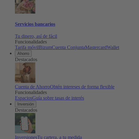
Servicios bancarios
Tu dinero, así de fácil
Funcionalidades
Tarifa móvil
Bizum
Cuenta Conjunta
Mastercard
Wallet
Ahorro
Destacados
Cuenta de Ahorro
Obtén intereses de forma flexible
Funcionalidades
Espacios
Guía sobre tasas de interés
Inversión
Destacados
Inversiones
Tu cartera, a tu medida