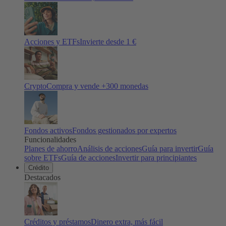
Acciones y ETFs
Invierte desde 1 €
Crypto
Compra y vende +
300
monedas
Fondos activos
Fondos gestionados por expertos
Funcionalidades
Planes de ahorro
Análisis de acciones
Guía para invertir
Guía
sobre ETFs
Guía de acciones
Invertir para principiantes
Crédito
Destacados
Créditos y préstamos
Dinero extra, más fácil