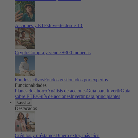
Acciones y ETFs
Invierte desde 1 €
Crypto
Compra y vende +
300
monedas
Fondos activos
Fondos gestionados por expertos
Funcionalidades
Planes de ahorro
Análisis de acciones
Guía para invertir
Guía
sobre ETFs
Guía de acciones
Invertir para principiantes
Crédito
Destacados
Créditos y préstamos
Dinero extra, más fácil