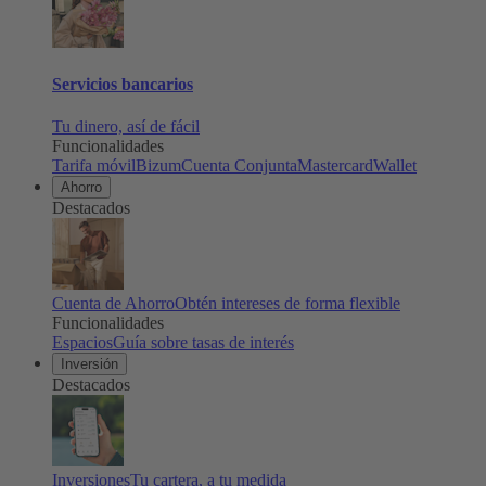
Servicios bancarios
Tu dinero, así de fácil
Funcionalidades
Tarifa móvil
Bizum
Cuenta Conjunta
Mastercard
Wallet
Ahorro
Destacados
Cuenta de Ahorro
Obtén intereses de forma flexible
Funcionalidades
Espacios
Guía sobre tasas de interés
Inversión
Destacados
Inversiones
Tu cartera, a tu medida