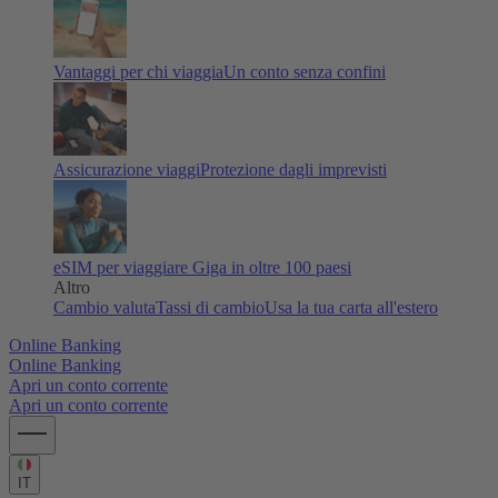
Vantaggi per chi viaggia
Un conto senza confini
Assicurazione viaggi
Protezione dagli imprevisti
eSIM per viaggiare
Giga in oltre 100 paesi
Altro
Cambio valuta
Tassi di cambio
Usa la tua carta all'estero
Online Banking
Online Banking
Apri un conto corrente
Apri un conto corrente
IT