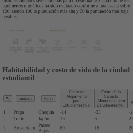
distintas ciudades seleccionadas para un estudiante. Cada uno de los
parámetros numéricos ha sido evaluado conforme a una escala sobre
100, siendo 100 la puntuación más alta y 50 la puntuación más baja
posible.
Habitabilidad y costo de vida de la ciudad
estudiantil
Costo de
Costo de la
Alojamiento
Canasta
#
↕
Ciudad
↕
País
↕
para
Alimenticia para
E
Estudiantes(%)
↕
Estudiantes(%)
↕
1
Praga
Chequia
-14
-33
-2
2
Tokio
Japón
16
6
2
Países
3
Ámsterdam
80
16
2
Bajos