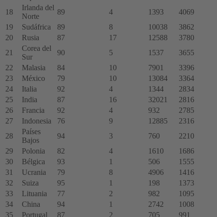
Irlanda del
18
89
4
1393
4069
Norte
19
Sudáfrica
89
8
10038
3862
20
Rusia
87
17
12588
3780
Corea del
21
90
5
1537
3655
Sur
22
Malasia
84
10
7901
3396
23
México
79
10
13084
3364
24
Italia
92
4
1344
2834
25
India
87
16
32021
2816
26
Francia
92
4
932
2785
27
Indonesia
76
9
12885
2316
Países
28
94
3
760
2210
Bajos
29
Polonia
82
4
1610
1686
30
Bélgica
93
1
506
1555
31
Ucrania
79
8
4906
1416
32
Suiza
95
1
198
1373
33
Lituania
77
2
982
1095
34
China
94
1
2742
1008
35
Portugal
87
2
705
991