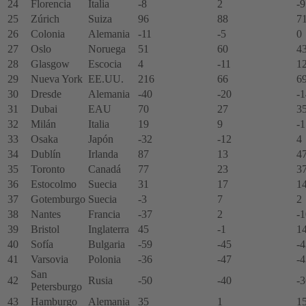
24
Florencia
Italia
-8
2
-9
25
Zúrich
Suiza
96
88
7
26
Colonia
Alemania
-11
-5
0
27
Oslo
Noruega
51
60
4
28
Glasgow
Escocia
4
-11
1
29
Nueva York
EE.UU.
216
66
6
30
Dresde
Alemania
-40
-20
-1
31
Dubai
EAU
70
27
3
32
Milán
Italia
19
9
-1
33
Osaka
Japón
-32
-12
4
34
Dublín
Irlanda
87
13
4
35
Toronto
Canadá
77
23
3
36
Estocolmo
Suecia
31
17
1
37
Gotemburgo
Suecia
-3
7
2
38
Nantes
Francia
-37
2
-1
39
Bristol
Inglaterra
45
-1
1
40
Sofía
Bulgaria
-59
-45
-4
41
Varsovia
Polonia
-36
-47
-4
San
42
Rusia
-50
-40
-3
Petersburgo
43
Hamburgo
Alemania
35
1
1