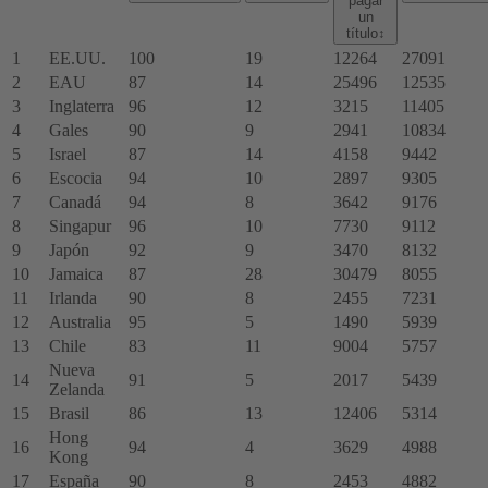
pagar
un
título
↕
1
EE.UU.
100
19
12264
27091
2
EAU
87
14
25496
12535
3
Inglaterra
96
12
3215
11405
4
Gales
90
9
2941
10834
5
Israel
87
14
4158
9442
6
Escocia
94
10
2897
9305
7
Canadá
94
8
3642
9176
8
Singapur
96
10
7730
9112
9
Japón
92
9
3470
8132
10
Jamaica
87
28
30479
8055
11
Irlanda
90
8
2455
7231
12
Australia
95
5
1490
5939
13
Chile
83
11
9004
5757
Nueva
14
91
5
2017
5439
Zelanda
15
Brasil
86
13
12406
5314
Hong
16
94
4
3629
4988
Kong
17
España
90
8
2453
4882