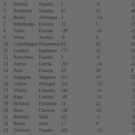
4
Madrid
España
1
-9
-1
5
Reikiavik
Islandia
65
55
4
6
Berlín
Alemania
3
-14
-1
7
Edimburgo
Escocia
32
5
1
8
Tallin
Estonia
-39
-20
-2
9
Viena
Austria
-8
6
-8
10
Copenhague
Dinamarca
83
45
2
11
Londres
Inglaterra
173
22
5
12
Barcelona
España
3
-6
-1
13
Atenas
Grecia
-50
-16
-1
14
París
Francia
43
28
9
15
Singapur
Singapur
115
19
2
16
Lisboa
Portugal
-10
-33
-2
17
Vilnius
Lituania
-40
-33
-2
18
Riga
Letonia
-49
-31
-2
19
Helsinki
Finlandia
31
22
1
20
Brno
Chequia
-34
-41
-3
21
Bolonia
Italia
-25
-3
-9
22
Roma
Italia
17
9
-6
23
Valencia
España
-29
-15
-2