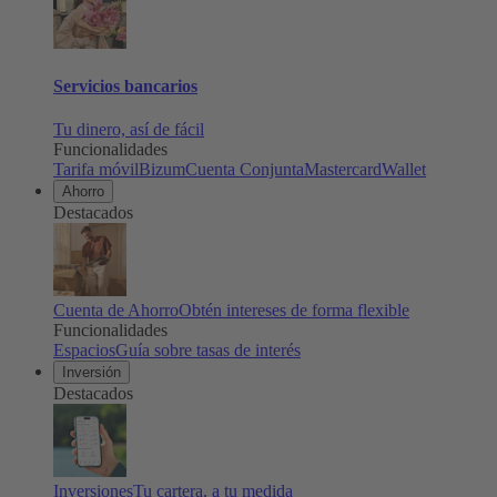
Servicios bancarios
Tu dinero, así de fácil
Funcionalidades
Tarifa móvil
Bizum
Cuenta Conjunta
Mastercard
Wallet
Ahorro
Destacados
Cuenta de Ahorro
Obtén intereses de forma flexible
Funcionalidades
Espacios
Guía sobre tasas de interés
Inversión
Destacados
Inversiones
Tu cartera, a tu medida