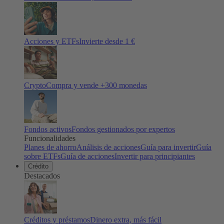
Acciones y ETFs
Invierte desde 1 €
Crypto
Compra y vende +
300
monedas
Fondos activos
Fondos gestionados por expertos
Funcionalidades
Planes de ahorro
Análisis de acciones
Guía para invertir
Guía
sobre ETFs
Guía de acciones
Invertir para principiantes
Crédito
Destacados
Créditos y préstamos
Dinero extra, más fácil