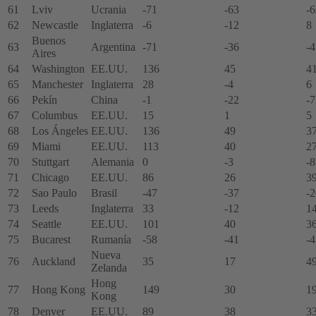
61
Lviv
Ucrania
-71
-63
-6
62
Newcastle
Inglaterra
-6
-12
8
Buenos
63
Argentina
-71
-36
-4
Aires
64
Washington
EE.UU.
136
45
4
65
Manchester
Inglaterra
28
-4
6
66
Pekín
China
-1
-22
-7
67
Columbus
EE.UU.
15
1
5
68
Los Ángeles
EE.UU.
136
49
3
69
Miami
EE.UU.
113
40
2
70
Stuttgart
Alemania
0
-3
-8
71
Chicago
EE.UU.
86
26
3
72
Sao Paulo
Brasil
-47
-37
-2
73
Leeds
Inglaterra
33
-12
1
74
Seattle
EE.UU.
101
40
3
75
Bucarest
Rumanía
-58
-41
-4
Nueva
76
Auckland
35
17
4
Zelanda
Hong
77
Hong Kong
149
30
1
Kong
78
Denver
EE.UU.
89
38
3