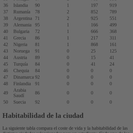
36
Islandia
90
1
197
919
37
Rumanía
78
2
852
789
38
Argentina
71
2
925
551
39
Alemania
95
1
166
499
40
Bulgaria
72
1
666
368
41
Grecia
86
1
217
311
42
Nigeria
81
1
868
161
43
Noruega
91
0
25
125
44
Austria
89
0
15
41
45
Turquía
84
0
41
24
46
Chequia
84
0
0
0
47
Dinamarca
92
0
0
0
48
Finlandia
91
0
0
0
Arabia
49
86
0
0
0
Saudí
50
Suecia
92
0
0
0
Habitabilidad de la ciudad
La siguiente tabla compara el coste de vida y la habitabilidad de las