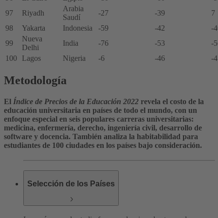
Arabia
97
Riyadh
-27
-39
7
Saudí
98
Yakarta
Indonesia
-59
-42
-4
Nueva
99
India
-76
-53
-5
Delhi
100
Lagos
Nigeria
-6
-46
-4
Metodología
El
Índice de Precios de la Educación 2022
revela el costo de la
educación universitaria en países de todo el mundo, con un
enfoque especial en seis populares carreras universitarias:
medicina, enfermería, derecho, ingeniería civil, desarrollo de
software y docencia. También analiza la habitabilidad para
estudiantes de 100 ciudades en los países bajo consideración.
Selección de los Países