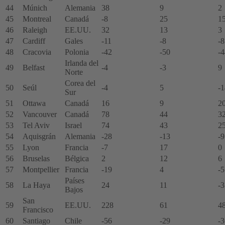
44
Múnich
Alemania
38
9
2
45
Montreal
Canadá
-8
25
1
46
Raleigh
EE.UU.
32
13
3
47
Cardiff
Gales
-11
-8
-8
48
Cracovia
Polonia
-42
-50
-4
Irlanda del
49
Belfast
-4
-3
9
Norte
Corea del
50
Seúl
-4
5
-1
Sur
51
Ottawa
Canadá
16
9
2
52
Vancouver
Canadá
78
44
3
53
Tel Aviv
Israel
74
43
2
54
Aquisgrán
Alemania
-28
-13
-9
55
Lyon
Francia
-7
17
0
56
Bruselas
Bélgica
2
12
6
57
Montpellier
Francia
-19
4
-5
Países
58
La Haya
24
11
-3
Bajos
San
59
EE.UU.
228
61
4
Francisco
60
Santiago
Chile
-56
-29
-3