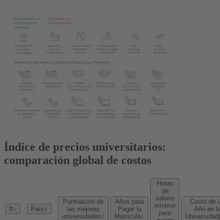
Índice de precios universitarios:
comparación global de costos
Horas
de
salario
Puntuación de
Años para
Costo de 
mínimo
#
↕
País
↕
las mejores
Pagar la
Año en l
para
universidades
↕
Matrícula
↕
Universidad