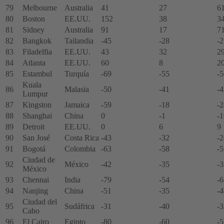
79
Melbourne
Australia
41
27
6
80
Boston
EE.UU.
152
38
3
81
Sidney
Australia
91
17
7
82
Bangkok
Tailandia
-45
-28
-2
83
Filadelfia
EE.UU.
43
32
2
84
Atlanta
EE.UU.
60
8
2
85
Estambul
Turquía
-69
-55
-5
Kuala
86
Malasia
-50
-41
-4
Lumpur
87
Kingston
Jamaica
-59
-18
-2
88
Shanghai
China
0
-1
-1
89
Detroit
EE.UU.
0
6
9
90
San José
Costa Rica
-43
-32
-2
91
Bogotá
Colombia
-63
-58
-5
Ciudad de
92
México
-42
-35
-3
México
93
Chennai
India
-79
-54
-6
94
Nanjing
China
-51
-35
-4
Ciudad del
95
Sudáfrica
-31
-40
-3
Cabo
96
El Cairo
Egipto
-80
-60
-5