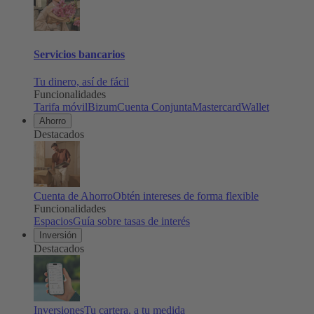
Servicios bancarios
Tu dinero, así de fácil
Funcionalidades
Tarifa móvil
Bizum
Cuenta Conjunta
Mastercard
Wallet
Ahorro
Destacados
Cuenta de Ahorro
Obtén intereses de forma flexible
Funcionalidades
Espacios
Guía sobre tasas de interés
Inversión
Destacados
Inversiones
Tu cartera, a tu medida