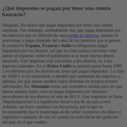
¿Qué impuestos se pagan por tener una cuenta
bancaria?
Ninguno. No tienes que pagar impuestos por tener una cuenta
corriente. Sin embargo, normalmente hay que pagar impuestos por
los intereses que se obtienen de una
cuenta de ahorros
, aunque el
porcentaje a pagar depende del valor de los intereses que te genere
la cuenta.
En
España
,
Francia
e
Italia
es obligatorio pagar
impuestos por los ahorros, así que en estos países conviene estar
atento al impuesto sobre el patrimonio si se tiene mucho dinero
ahorrado. Este impuesto está vinculado a los ahorros, no a los
ingresos salariales. En el
Reino Unido
se pueden ganar hasta 1000
£ en intereses por los ahorros sin tener que pagar impuestos. La cifra
de 1000 £ se va reduciendo a medida que aumentan los ingresos y,
además, los que tienen sueldos bajos disfrutan de desgravaciones
adicionales. En
Alemania
existe una normativa similar para los que
tienen salarios bajos: solo se pagan impuestos por intereses
procedentes de los ahorros de más de 801 €. Este impuesto se llama
Abgeltungssteuer
.
La legislación fiscal varía de un país a otro.
Además, las leyes cambian con frecuencia, por lo que es
recomendable que te mantengas al día sobre cuestiones de dinero e
impuestos visitando de vez en cuando la web oficial del gobierno
del país en el que resides.