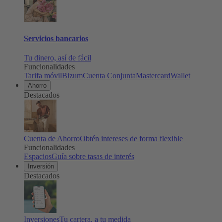
Servicios bancarios
Tu dinero, así de fácil
Funcionalidades
Tarifa móvil
Bizum
Cuenta Conjunta
Mastercard
Wallet
Ahorro
Destacados
Cuenta de Ahorro
Obtén intereses de forma flexible
Funcionalidades
Espacios
Guía sobre tasas de interés
Inversión
Destacados
Inversiones
Tu cartera, a tu medida