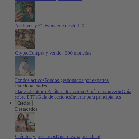
Acciones y ETFs
Invierte desde 1 €
Crypto
Compra y vende +
300
monedas
Fondos activos
Fondos gestionados por expertos
Funcionalidades
Planes de ahorro
Análisis de acciones
Guía para invertir
Guía
sobre ETFs
Guía de acciones
Invertir para principiantes
Crédito
Destacados
Créditos y préstamos
Dinero extra, más fácil