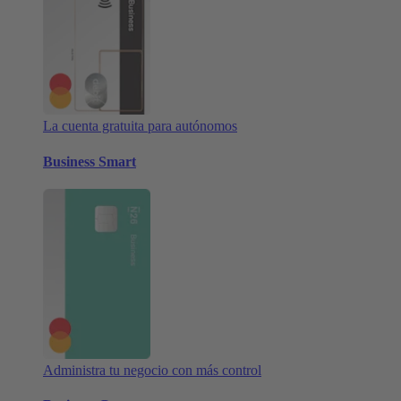
La cuenta gratuita para autónomos
Business Smart
Administra tu negocio con más control