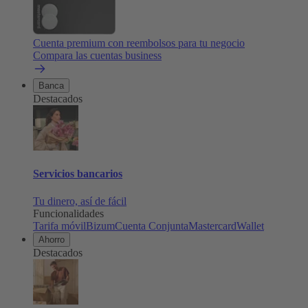
Cuenta premium con reembolsos para tu negocio
Compara las cuentas business
Banca
Destacados
Servicios bancarios
Tu dinero, así de fácil
Funcionalidades
Tarifa móvil
Bizum
Cuenta Conjunta
Mastercard
Wallet
Ahorro
Destacados