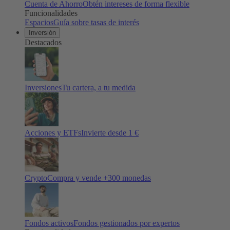
Cuenta de Ahorro
Obtén intereses de forma flexible
Funcionalidades
Espacios
Guía sobre tasas de interés
Inversión
Destacados
Inversiones
Tu cartera, a tu medida
Acciones y ETFs
Invierte desde 1 €
Crypto
Compra y vende +
300
monedas
Fondos activos
Fondos gestionados por expertos