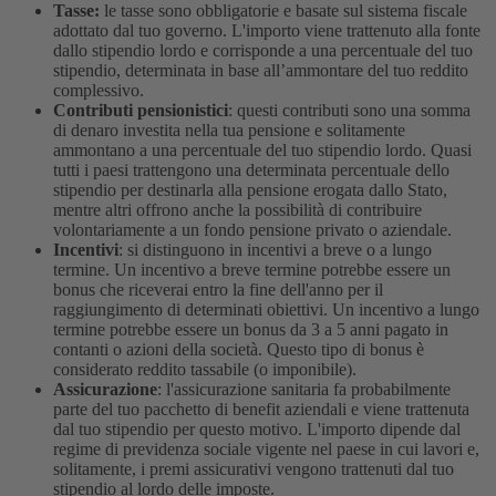
Tasse:
le tasse sono obbligatorie e basate sul sistema fiscale
adottato dal tuo governo. L'importo viene trattenuto alla fonte
dallo stipendio lordo e corrisponde a una percentuale del tuo
stipendio, determinata in base all’ammontare del tuo reddito
complessivo.
Contributi pensionistici
: questi contributi sono una somma
di denaro investita nella tua pensione e solitamente
ammontano a una percentuale del tuo stipendio lordo. Quasi
tutti i paesi trattengono una determinata percentuale dello
stipendio per destinarla alla pensione erogata dallo Stato,
mentre altri offrono anche la possibilità di contribuire
volontariamente a un fondo pensione privato o aziendale.
Incentivi
: si distinguono in incentivi a breve o a lungo
termine. Un incentivo a breve termine potrebbe essere un
bonus che riceverai entro la fine dell'anno per il
raggiungimento di determinati obiettivi. Un incentivo a lungo
termine potrebbe essere un bonus da 3 a 5 anni pagato in
contanti o azioni della società. Questo tipo di bonus è
considerato reddito tassabile (o imponibile).
Assicurazione
: l'assicurazione sanitaria fa probabilmente
parte del tuo pacchetto di benefit aziendali e viene trattenuta
dal tuo stipendio per questo motivo. L'importo dipende dal
regime di previdenza sociale vigente nel paese in cui lavori e,
solitamente, i premi assicurativi vengono trattenuti dal tuo
stipendio al lordo delle imposte.