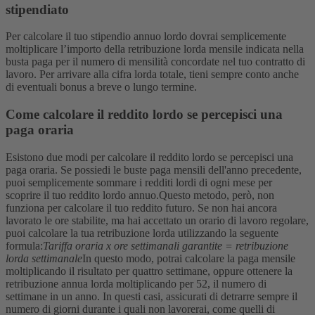
stipendiato
Per calcolare il tuo stipendio annuo lordo dovrai semplicemente
moltiplicare l’importo della retribuzione lorda mensile indicata nella
busta paga per il numero di mensilità concordate nel tuo contratto di
lavoro. Per arrivare alla cifra lorda totale, tieni sempre conto anche
di eventuali bonus a breve o lungo termine.
Come calcolare il reddito lordo se percepisci una
paga oraria
Esistono due modi per calcolare il reddito lordo se percepisci una
paga oraria. Se possiedi le buste paga mensili dell'anno precedente,
puoi semplicemente sommare i redditi lordi di ogni mese per
scoprire il tuo reddito lordo annuo.
Questo metodo, però, non
funziona per calcolare il tuo reddito futuro. Se non hai ancora
lavorato le ore stabilite, ma hai accettato un orario di lavoro regolare,
puoi calcolare la tua retribuzione lorda utilizzando la seguente
formula:
Tariffa oraria x ore settimanali garantite = retribuzione
lorda settimanale
In questo modo, potrai calcolare la paga mensile
moltiplicando il risultato per quattro settimane, oppure ottenere la
retribuzione annua lorda moltiplicando per 52, il numero di
settimane in un anno. In questi casi, assicurati di detrarre sempre il
numero di giorni durante i quali non lavorerai, come quelli di