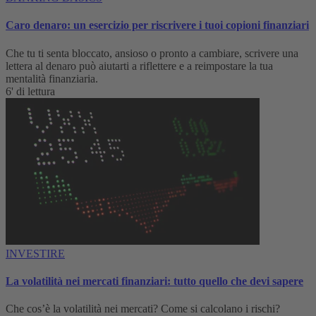
Caro denaro: un esercizio per riscrivere i tuoi copioni finanziari
Che tu ti senta bloccato, ansioso o pronto a cambiare, scrivere una
lettera al denaro può aiutarti a riflettere e a reimpostare la tua
mentalità finanziaria.
6' di lettura
INVESTIRE
La volatilità nei mercati finanziari: tutto quello che devi sapere
Che cos’è la volatilità nei mercati? Come si calcolano i rischi?