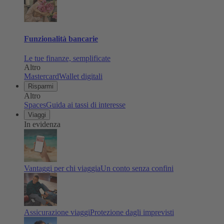
Funzionalità bancarie
Le tue finanze, semplificate
Altro
Mastercard
Wallet digitali
Risparmi
Altro
Spaces
Guida ai tassi di interesse
Viaggi
In evidenza
Vantaggi per chi viaggia
Un conto senza confini
Assicurazione viaggi
Protezione dagli imprevisti