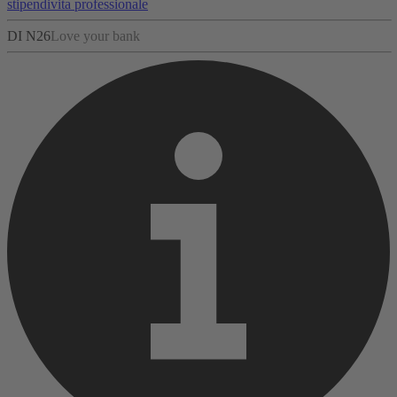
stipendi
vita professionale
DI N26
Love your bank