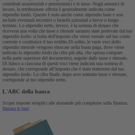
contributi assistenziali e pensionistici e le tasse. Negli annunci di
lavoro, la retribuzione offerta è generalmente indicata come
stipendio lordo. Questo è noto anche come stipendio base e non
include eventuali incentivi o benefit aziendali a breve o lungo
termine. Lo stipendio netto, invece, è la somma di denaro che
riceverai una volta che tasse e ritenute saranno state prelevate dal tuo
stipendio lordo: si tratta dell'importo che viene versato sul tuo conto
corrente e costituisce il tuo reddito.
Di solito, le varie voci dello
stipendio mensile vengono elencate nella busta paga, dove viene
indicato lo stipendio lordo (la cifra più alta, che spesso compare
nella parte superiore del documento), seguito dalle tasse e ritenute.
Di fianco a ciascuna di questi voci viene indicata una somma di
denaro, che corrisponde all’importo che è stato trattenuto dal tuo
stipendio lordo. La cifra finale, dopo aver sottratto tasse e ritenute,
corrisponde al tuo stipendio netto.
L'ABC della banca
Scopri risposte semplici alle domande più complesse sulla finanza.
Impara le basi