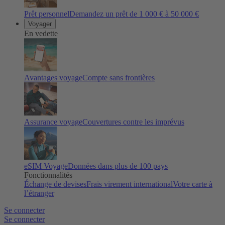
Prêt personnel
Demandez un prêt de 1 000 € à 50 000 €
Voyager
En vedette
Avantages voyage
Compte sans frontières
Assurance voyage
Couvertures contre les imprévus
eSIM Voyage
Données dans plus de 100 pays
Fonctionnalités
Échange de devises
Frais virement international
Votre carte à
l’étranger
Se connecter
Se connecter