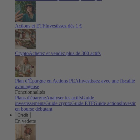
Actions et ETF
Investissez dès 1 €
Crypto
Achetez et vendez plus de
300
actifs
Plan d’Épargne en Actions PEA
Investissez avec une fiscalité
avantageuse
Fonctionnalités
Plans d'épargne
Analyser les actifs
Guide
investissements
Guide crypto
Guide ETF
Guide actions
Investir
en bourse débutant
Crédit
En vedette