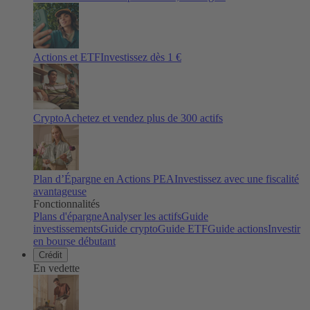
Actions et ETF
Investissez dès 1 €
Crypto
Achetez et vendez plus de
300
actifs
Plan d’Épargne en Actions PEA
Investissez avec une fiscalité
avantageuse
Fonctionnalités
Plans d'épargne
Analyser les actifs
Guide
investissements
Guide crypto
Guide ETF
Guide actions
Investir
en bourse débutant
Crédit
En vedette