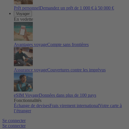
Prêt personnel
Demandez un prêt de 1 000 € à 50 000 €
Voyager
En vedette
Avantages voyage
Compte sans frontières
Assurance voyage
Couvertures contre les imprévus
eSIM Voyage
Données dans plus de 100 pays
Fonctionnalités
Échange de devises
Frais virement international
Votre carte à
l’étranger
Se connecter
Se connecter