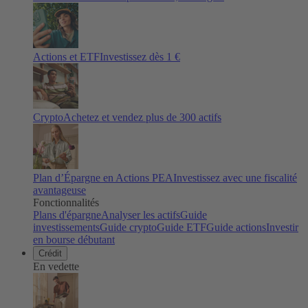
Actions et ETF
Investissez dès 1 €
Crypto
Achetez et vendez plus de
300
actifs
Plan d’Épargne en Actions PEA
Investissez avec une fiscalité
avantageuse
Fonctionnalités
Plans d'épargne
Analyser les actifs
Guide
investissements
Guide crypto
Guide ETF
Guide actions
Investir
en bourse débutant
Crédit
En vedette