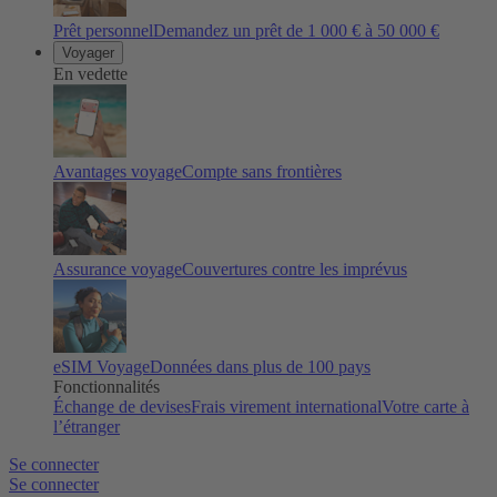
Prêt personnel
Demandez un prêt de 1 000 € à 50 000 €
Voyager
En vedette
Avantages voyage
Compte sans frontières
Assurance voyage
Couvertures contre les imprévus
eSIM Voyage
Données dans plus de 100 pays
Fonctionnalités
Échange de devises
Frais virement international
Votre carte à
l’étranger
Se connecter
Se connecter