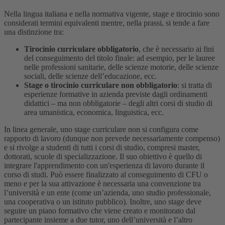
Nella lingua italiana e nella normativa vigente, stage e tirocinio sono
considerati termini equivalenti mentre, nella prassi, si tende a fare
una distinzione tra:
Tirocinio curriculare obbligatorio
, che è necessario ai fini
del conseguimento del titolo finale: ad esempio, per le lauree
nelle professioni sanitarie, delle scienze motorie, delle scienze
sociali, delle scienze dell’educazione, ecc.
Stage o tirocinio curriculare non obbligatorio
: si tratta di
esperienze formative in azienda previste dagli ordinamenti
didattici – ma non obbligatorie – degli altri corsi di studio di
area umanistica, economica, linguistica, ecc.
In linea generale, uno stage curriculare non si configura come
rapporto di lavoro (dunque non prevede necessariamente compenso)
e si rivolge a studenti di tutti i corsi di studio, compresi master,
dottorati, scuole di specializzazione. Il suo obiettivo è quello di
integrare l'apprendimento con un'esperienza di lavoro durante il
corso di studi.
Può essere finalizzato al conseguimento di CFU o
meno e per la sua attivazione è necessaria una convenzione tra
l’università e un ente (come un’azienda, uno studio professionale,
una cooperativa o un istituto pubblico). Inoltre, uno stage deve
seguire un piano formativo che viene creato e monitorato dal
partecipante insieme a due tutor, uno dell’università e l’altro