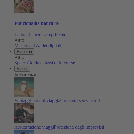
Funzionalità bancarie
Le tue finanze, semplificate
Altro
Mastercard
Wallet digitali
Risparmi
Altro
Spaces
Guida ai tassi di interesse
Viaggi
In evidenza
Vantaggi per chi viaggia
Un conto senza confini
Assicurazione viaggi
Protezione dagli imprevisti