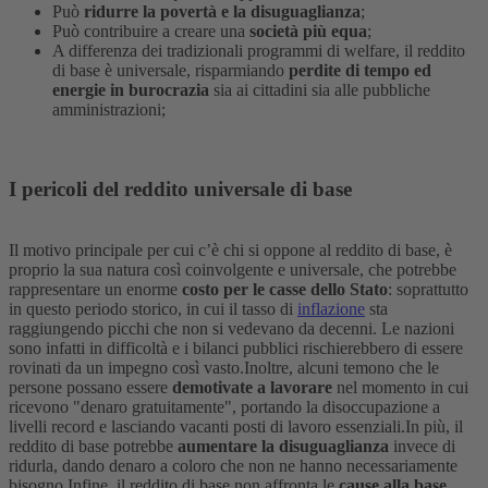
Può
ridurre la povertà e la disuguaglianza
;
Può contribuire a creare una
società più equa
;
A differenza dei tradizionali programmi di welfare, il reddito
di base è universale, risparmiando
perdite di tempo ed
energie in burocrazia
sia ai cittadini sia alle pubbliche
amministrazioni;
I pericoli del reddito universale di base
Il motivo principale per cui c’è chi si oppone al reddito di base, è
proprio la sua natura così coinvolgente e universale, che potrebbe
rappresentare un enorme
costo per le casse dello Stato
: soprattutto
in questo periodo storico, in cui il tasso di
inflazione
sta
raggiungendo picchi che non si vedevano da decenni. Le nazioni
sono infatti in difficoltà e i bilanci pubblici rischierebbero di essere
rovinati da un impegno così vasto.
Inoltre, alcuni temono che le
persone possano essere
demotivate a lavorare
nel momento in cui
ricevono "denaro gratuitamente", portando la disoccupazione a
livelli record e lasciando vacanti posti di lavoro essenziali.
In più, il
reddito di base potrebbe
aumentare la disuguaglianza
invece di
ridurla, dando denaro a coloro che non ne hanno necessariamente
bisogno.
Infine, il reddito di base non affronta le
cause alla base