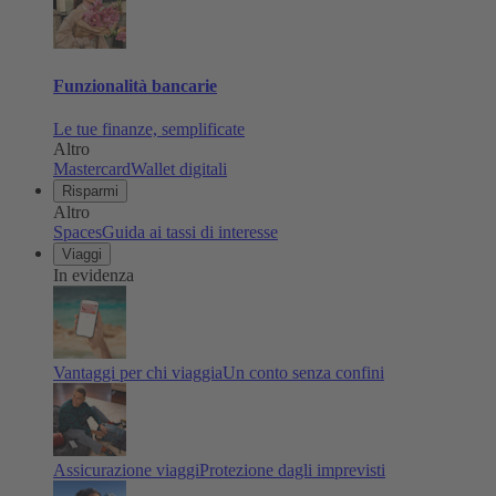
Funzionalità bancarie
Le tue finanze, semplificate
Altro
Mastercard
Wallet digitali
Risparmi
Altro
Spaces
Guida ai tassi di interesse
Viaggi
In evidenza
Vantaggi per chi viaggia
Un conto senza confini
Assicurazione viaggi
Protezione dagli imprevisti