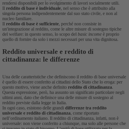
rendersi disponibili per lo svolgimento di lavori socialmente utili.
Il
reddito di base è individuale
, nel senso che è attribuito alla
singola persona indipendentemente dal suo stato civile, e non al
nucleo familiare.
Il
reddito di base è sufficiente
, perché non consiste in
un'integrazione al reddito, come le altre misure di sostegno tipiche
del welfare: in questo senso, lo scopo del
basic income
è proprio
quello di fornire da solo i mezzi necessari per una vita dignitosa.
Reddito universale e reddito di
cittadinanza: le differenze
Una delle caratteristiche che definiscono il reddito di base universale
è quello di essere conferito ai cittadini dello Stato che lo eroga: per
questo motivo, viene anche definito
reddito di cittadinanza
.
Questa espressione, però, ha assunto un significato particolare negli
ultimi anni, dato che definisce una delle misure di sostegno al
reddito previste dalla legge in Italia.
In ogni caso, esistono delle grandi
differenze tra reddito
universale e reddito di cittadinanza
, come riportato
nell’ordinamento italiano. Il reddito di cittadinanza, infatti, non è
universale: non viene conferito a chiunque, ma solo alle persone che
si trovano in stato di bisogno. L’unità di base utilizzata per la