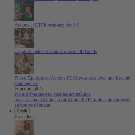
Actions et ETF
Investissez dès 1 €
Crypto
Achetez et vendez plus de
300
actifs
Plan d’Épargne en Actions PEA
Investissez avec une fiscalité
avantageuse
Fonctionnalités
Plans d'épargne
Analyser les actifs
Guide
investissements
Guide crypto
Guide ETF
Guide actions
Investir
en bourse débutant
Crédit
En vedette