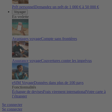
Prêt personnel
Demandez un prêt de 1 000 € à 50 000 €
Voyager
En vedette
Avantages voyage
Compte sans frontières
Assurance voyage
Couvertures contre les imprévus
eSIM Voyage
Données dans plus de 100 pays
Fonctionnalités
Échange de devises
Frais virement international
Votre carte à
l’étranger
Se connecter
Se connecter