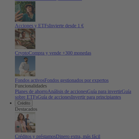
Acciones y ETFs
Invierte desde 1 €
Crypto
Compra y vende +
300
monedas
Fondos activos
Fondos gestionados por expertos
Funcionalidades
Planes de ahorro
Análisis de acciones
Guía para invertir
Guía
sobre ETFs
Guía de acciones
Invertir para principiantes
Crédito
Destacados
Créditos y préstamos
Dinero extra, más fácil