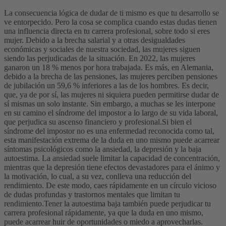
La consecuencia lógica de dudar de ti mismo es que tu desarrollo se
ve entorpecido. Pero la cosa se complica cuando estas dudas tienen
una influencia directa en tu carrera profesional, sobre todo si eres
mujer. Debido a la brecha salarial y a otras desigualdades
económicas y sociales de nuestra sociedad, las mujeres siguen
siendo las perjudicadas de la situación. En 2022, las mujeres
ganaron un 18 % menos por hora trabajada. Es más, en Alemania,
debido a la brecha de las pensiones, las mujeres perciben pensiones
de jubilación un 59,6 % inferiores a las de los hombres. Es decir,
que, ya de por sí, las mujeres ni siquiera pueden permitirse dudar de
sí mismas un solo instante. Sin embargo, a muchas se les interpone
en su camino el síndrome del impostor a lo largo de su vida laboral,
que perjudica su ascenso financiero y profesional.
Si bien el
síndrome del impostor no es una enfermedad reconocida como tal,
esta manifestación extrema de la duda en uno mismo puede acarrear
síntomas psicológicos como la ansiedad, la depresión y la baja
autoestima. La ansiedad suele limitar la capacidad de concentración,
mientras que la depresión tiene efectos devastadores para el ánimo y
la motivación, lo cual, a su vez, conlleva una reducción del
rendimiento. De este modo, caes rápidamente en un círculo vicioso
de dudas profundas y trastornos mentales que limitan tu
rendimiento.
Tener la autoestima baja también puede perjudicar tu
carrera profesional rápidamente, ya que la duda en uno mismo,
puede acarrear huir de oportunidades o miedo a aprovecharlas.