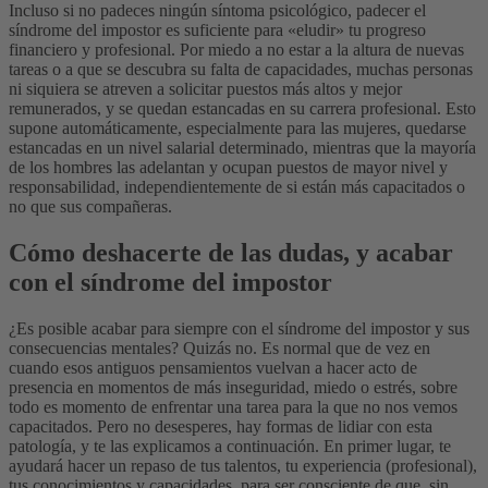
Incluso si no padeces ningún síntoma psicológico, padecer el
síndrome del impostor es suficiente para «eludir» tu progreso
financiero y profesional. Por miedo a no estar a la altura de nuevas
tareas o a que se descubra su falta de capacidades, muchas personas
ni siquiera se atreven a solicitar puestos más altos y mejor
remunerados, y se quedan estancadas en su carrera profesional.
Esto
supone automáticamente, especialmente para las mujeres, quedarse
estancadas en un nivel salarial determinado, mientras que la mayoría
de los hombres las adelantan y ocupan puestos de mayor nivel y
responsabilidad, independientemente de si están más capacitados o
no que sus compañeras.
Cómo deshacerte de las dudas, y acabar
con el síndrome del impostor
¿Es posible acabar para siempre con el síndrome del impostor y sus
consecuencias mentales? Quizás no. Es normal que de vez en
cuando esos antiguos pensamientos vuelvan a hacer acto de
presencia en momentos de más inseguridad, miedo o estrés, sobre
todo es momento de enfrentar una tarea para la que no nos vemos
capacitados.
Pero no desesperes, hay formas de lidiar con esta
patología, y te las explicamos a continuación. En primer lugar, te
ayudará hacer un repaso de tus talentos, tu experiencia (profesional),
tus conocimientos y capacidades, para ser consciente de que, sin