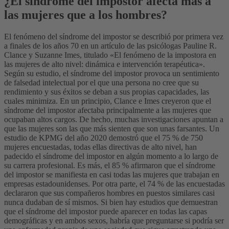
¿El síndrome del impostor afecta más a
las mujeres que a los hombres?
El fenómeno del síndrome del impostor se describió por primera vez
a finales de los años 70 en un artículo de las psicólogas Pauline R.
Clance y Suzanne Imes, titulado «El fenómeno de la impostora en
las mujeres de alto nivel: dinámica e intervención terapéutica».
Según su estudio, el síndrome del impostor provoca un sentimiento
de falsedad intelectual por el que una persona no cree que su
rendimiento y sus éxitos se deban a sus propias capacidades, las
cuales minimiza. En un principio, Clance e Imes creyeron que el
síndrome del impostor afectaba principalmente a las mujeres que
ocupaban altos cargos. De hecho, muchas investigaciones apuntan a
que las mujeres son las que más sienten que son unas farsantes.
Un
estudio de KPMG del año 2020 demostró que el 75 % de 750
mujeres encuestadas, todas ellas directivas de alto nivel, han
padecido el síndrome del impostor en algún momento a lo largo de
su carrera profesional. Es más, el 85 % afirmaron que el síndrome
del impostor se manifiesta en casi todas las mujeres que trabajan en
empresas estadounidenses. Por otra parte, el 74 % de las encuestadas
declararon que sus compañeros hombres en puestos similares casi
nunca dudaban de sí mismos.
Si bien hay estudios que demuestran
que el síndrome del impostor puede aparecer en todas las capas
demográficas y en ambos sexos, habría que preguntarse si podría ser