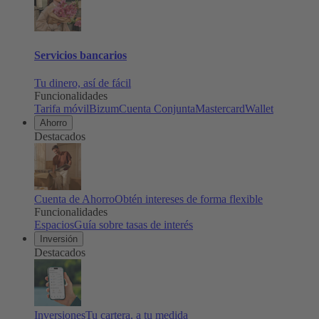
Servicios bancarios
Tu dinero, así de fácil
Funcionalidades
Tarifa móvil
Bizum
Cuenta Conjunta
Mastercard
Wallet
Ahorro
Destacados
Cuenta de Ahorro
Obtén intereses de forma flexible
Funcionalidades
Espacios
Guía sobre tasas de interés
Inversión
Destacados
Inversiones
Tu cartera, a tu medida