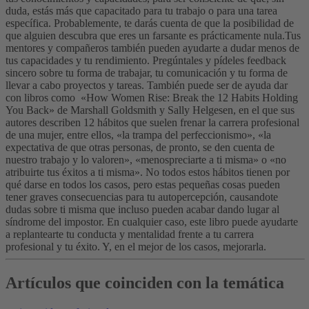
duda, estás más que capacitado para tu trabajo o para una tarea
específica. Probablemente, te darás cuenta de que la posibilidad de
que alguien descubra que eres un farsante es prácticamente nula.
Tus
mentores y compañeros también pueden ayudarte a dudar menos de
tus capacidades y tu rendimiento. Pregúntales y pídeles feedback
sincero sobre tu forma de trabajar, tu comunicación y tu forma de
llevar a cabo proyectos y tareas.
También puede ser de ayuda dar
con libros como «How Women Rise: Break the 12 Habits Holding
You Back» de Marshall Goldsmith y Sally Helgesen, en el que sus
autores describen 12 hábitos que suelen frenar la carrera profesional
de una mujer, entre ellos, «la trampa del perfeccionismo», «la
expectativa de que otras personas, de pronto, se den cuenta de
nuestro trabajo y lo valoren», «menospreciarte a ti misma» o «no
atribuirte tus éxitos a ti misma». No todos estos hábitos tienen por
qué darse en todos los casos, pero estas pequeñas cosas pueden
tener graves consecuencias para tu autopercepción, causandote
dudas sobre ti misma que incluso pueden acabar dando lugar al
síndrome del impostor. En cualquier caso, este libro puede ayudarte
a replantearte tu conducta y mentalidad frente a tu carrera
profesional y tu éxito. Y, en el mejor de los casos, mejorarla.
Artículos que coinciden con la temática