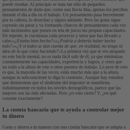
puede resultar. Al principio se trata tan sólo de pequeños
pensamientos de duda que, como una lluvia fina, apenas los percibes
durante el día a día en el trabajo. Un pensamiento pasa brevemente
por tu cabeza, lo desechas y sigues adelante. Pero las gotas sigue
cayendo sin parar y va formando charcos de pensamientos cada vez
más incómodos que ponen en tela de juicio tus propias capacidades.
De repente, te cuestionas cada proyecto y tarea que has llevado a
cabo:
«¿Estaba bien hecho?»
«¿Podría o debería haber hecho
más?»
«¿Y si todos se dan cuenta de que, en realidad, no tengo ni
idea de lo que estoy haciendo?»
La primera vez que te ves atrapado
en este bucle mental, no es nada fácil salir de él, ya que minimizas
constantemente tus capacidades, experiencia y logros, y crees que
no estás a la altura de este u otros puestos de trabajo. Lo peor de esto
es que, la mayoría de las veces, estás mucho más que a la altura,
aunque tu subconsciente te diga lo contrario.
Aunque hay estudios
que demuestran que el síndrome del impostor se manifiesta
indistintamente en todos los niveles demográficos, parece que las
mujeres son las más afectadas. Pero ¿es esto cierto? Y, ¿en qué
consiste exactamente?
La cuenta bancaria que te ayuda a controlar mejor
tu dinero
Gasta y ahorra a tu manera con una cuenta bancaria que se adapta a