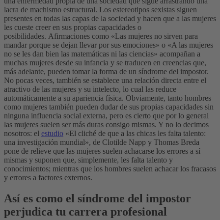
una enfermedad propia de una sociedad que sigue arrastrando una
lacra de machismo estructural. Los estereotipos sexistas siguen
presentes en todas las capas de la sociedad y hacen que a las mujeres
les cueste creer en sus propias capacidades o
posibilidades.
Afirmaciones como «Las mujeres no sirven para
mandar porque se dejan llevar por sus emociones» o «A las mujeres
no se les dan bien las matemáticas ni las ciencias» acompañan a
muchas mujeres desde su infancia y se traducen en creencias que,
más adelante, pueden tomar la forma de un síndrome del impostor.
No pocas veces, también se establece una relación directa entre el
atractivo de las mujeres y su intelecto, lo cual las reduce
automáticamente a su apariencia física.
Obviamente, tanto hombres
como mujeres también pueden dudar de sus propias capacidades sin
ninguna influencia social externa, pero es cierto que por lo general
las mujeres suelen ser más duras consigo mismas. Y no lo decimos
nosotros: el
estudio
«El cliché de que a las chicas les falta talento:
una investigación mundial», de Clotilde Napp y Thomas Breda
pone de relieve que las mujeres suelen achacarse los errores a sí
mismas y suponen que, simplemente, les falta talento y
conocimientos; mientras que los hombres suelen achacar los fracasos
y errores a factores externos.
Así es como el síndrome del impostor
perjudica tu carrera profesional