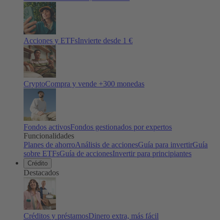
Acciones y ETFs
Invierte desde 1 €
Crypto
Compra y vende +
300
monedas
Fondos activos
Fondos gestionados por expertos
Funcionalidades
Planes de ahorro
Análisis de acciones
Guía para invertir
Guía
sobre ETFs
Guía de acciones
Invertir para principiantes
Crédito
Destacados
Créditos y préstamos
Dinero extra, más fácil