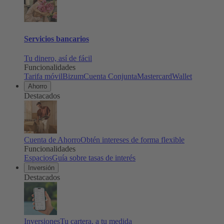
Servicios bancarios
Tu dinero, así de fácil
Funcionalidades
Tarifa móvil
Bizum
Cuenta Conjunta
Mastercard
Wallet
Ahorro
Destacados
Cuenta de Ahorro
Obtén intereses de forma flexible
Funcionalidades
Espacios
Guía sobre tasas de interés
Inversión
Destacados
Inversiones
Tu cartera, a tu medida