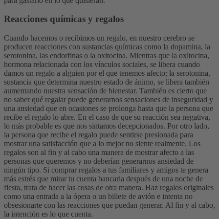
para gastarlo en lo que quisieran.
Reacciones químicas y regalos
Cuando hacemos o recibimos un regalo, en nuestro cerebro se
producen reacciones con sustancias químicas como la dopamina, la
serotonina, las endorfinas o la oxitocina. Mientras que la oxitocina,
hormona relacionada con los vínculos sociales, se libera cuando
damos un regalo a alguien por el que tenemos afecto; la serotonina,
sustancia que determina nuestro estado de ánimo, se libera también
aumentando nuestra sensación de bienestar.
También es cierto que
no saber qué regalar puede generarnos sensaciones de inseguridad y
una ansiedad que en ocasiones se prolonga hasta que la persona que
recibe el regalo lo abre. En el caso de que su reacción sea negativa,
lo más probable es que nos sintamos decepcionados. Por otro lado,
la persona que recibe el regalo puede sentirse presionada para
mostrar una satisfacción que a lo mejor no siente realmente.
Los
regalos son al fin y al cabo una manera de mostrar afecto a las
personas que queremos y no deberían generarnos ansiedad de
ningún tipo. Si comprar regalos a tus familiares y amigos te genera
más estrés que mirar tu cuenta bancaria después de una noche de
fiesta, trata de hacer las cosas de otra manera. Haz regalos originales
como una entrada a la ópera o un billete de avión e intenta no
obsesionarte con las reacciones que puedan generar. Al fin y al cabo,
la intención es lo que cuenta.