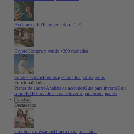
Acciones y ETFs
Invierte desde 1 €
Crypto
Compra y vende +
300
monedas
Fondos activos
Fondos gestionados por expertos
Funcionalidades
Planes de ahorro
Análisis de acciones
Guía para invertir
Guía
sobre ETFs
Guía de acciones
Invertir para principiantes
Crédito
Destacados
Créditos y préstamos
Dinero extra, más fácil