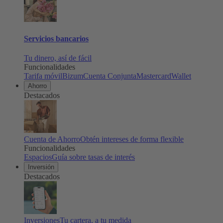
Servicios bancarios
Tu dinero, así de fácil
Funcionalidades
Tarifa móvil
Bizum
Cuenta Conjunta
Mastercard
Wallet
Ahorro
Destacados
Cuenta de Ahorro
Obtén intereses de forma flexible
Funcionalidades
Espacios
Guía sobre tasas de interés
Inversión
Destacados
Inversiones
Tu cartera, a tu medida