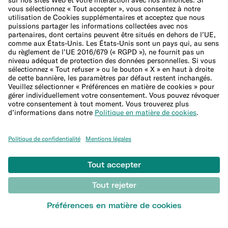
Équipe de direction
Jobs
Presse
Programme d'affiliation
Aide
Service Client
Sitemap
Faire une réclamation
Support Center
DÉCOUVRIR
Blog