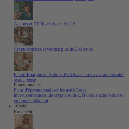
Actions et ETF
Investissez dès 1 €
Crypto
Achetez et vendez plus de
300
actifs
Plan d’Épargne en Actions PEA
Investissez avec une fiscalité
avantageuse
Fonctionnalités
Plans d'épargne
Analyser les actifs
Guide
investissements
Guide crypto
Guide ETF
Guide actions
Investir
en bourse débutant
Crédit
En vedette