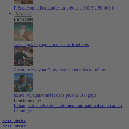
Prêt personnel
Demandez un prêt de 1 000 € à 50 000 €
Voyager
En vedette
Avantages voyage
Compte sans frontières
Assurance voyage
Couvertures contre les imprévus
eSIM Voyage
Données dans plus de 100 pays
Fonctionnalités
Échange de devises
Frais virement international
Votre carte à
l’étranger
Se connecter
Se connecter