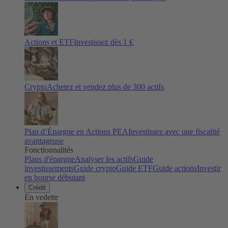
Actions et ETF
Investissez dès 1 €
Crypto
Achetez et vendez plus de
300
actifs
Plan d’Épargne en Actions PEA
Investissez avec une fiscalité
avantageuse
Fonctionnalités
Plans d'épargne
Analyser les actifs
Guide
investissements
Guide crypto
Guide ETF
Guide actions
Investir
en bourse débutant
Crédit
En vedette