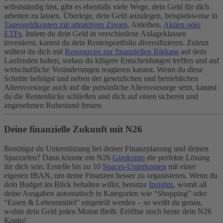
selbstständig bist, gibt es ebenfalls viele Wege, dein Geld für dich
arbeiten zu lassen. Überlege, dein Geld anzulegen, beispielsweise in
Tagesgeldkonten mit attraktiven Zinsen
, Anleihen,
Aktien oder
ETFs
. Indem du dein Geld in verschiedene Anlageklassen
investierst, kannst du dein Rentenportfolio diversifizieren.
Zuletzt
solltest du dich mit
Ressourcen zur finanziellen Bildung
auf dem
Laufenden halten, sodass du klügere Entscheidungen treffen und auf
wirtschaftliche Veränderungen reagieren kannst. Wenn du diese
Schritte befolgst und neben der gesetzlichen und betrieblichen
Altersvorsorge auch auf die persönliche Altersvorsorge setzt, kannst
du die Rentenlücke schließen und dich auf einen sicheren und
angenehmen Ruhestand freuen.
Deine finanzielle Zukunft mit N26
Benötigst du Unterstützung bei deiner Finanzplanung und deinen
Sparzielen? Dann könnte ein N26
Girokonto
die perfekte Lösung
für dich sein. Erstelle bis zu 10
Spaces-Unterkonten
mit einer
eigenen IBAN, um deine Finanzen besser zu organisieren. Wenn du
dein Budget im Blick behalten willst, benutze
Insights
, womit all
deine Ausgaben automatisch in Kategorien wie “Shopping” oder
“Essen & Lebensmittel” eingeteilt werden – so weißt du genau,
wohin dein Geld jeden Monat fließt. Eröffne noch heute dein N26
Konto!