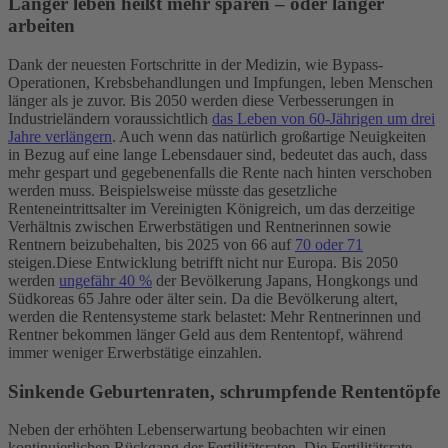
Länger leben heißt mehr sparen – oder länger
arbeiten
Dank der neuesten Fortschritte in der Medizin, wie Bypass-
Operationen, Krebsbehandlungen und Impfungen, leben Menschen
länger als je zuvor. Bis 2050 werden diese Verbesserungen in
Industrieländern voraussichtlich
das Leben von 60-Jährigen um drei
Jahre verlängern
. Auch wenn das natürlich großartige Neuigkeiten
in Bezug auf eine lange Lebensdauer sind, bedeutet das auch, dass
mehr gespart und gegebenenfalls die Rente nach hinten verschoben
werden muss. Beispielsweise müsste das gesetzliche
Renteneintrittsalter im Vereinigten Königreich, um das derzeitige
Verhältnis zwischen Erwerbstätigen und Rentnerinnen sowie
Rentnern beizubehalten, bis 2025 von 66 auf
70 oder 71
steigen.
Diese Entwicklung betrifft nicht nur Europa. Bis 2050
werden
ungefähr 40 %
der Bevölkerung Japans, Hongkongs und
Südkoreas 65 Jahre oder älter sein. Da die Bevölkerung altert,
werden die Rentensysteme stark belastet: Mehr Rentnerinnen und
Rentner bekommen länger Geld aus dem Rententopf, während
immer weniger Erwerbstätige einzahlen.
Sinkende Geburtenraten, schrumpfende Rententöpfe
Neben der erhöhten Lebenserwartung beobachten wir einen
kontinuierlichen Rückgang der Fertilitätsraten. Die Fertilitätsrate