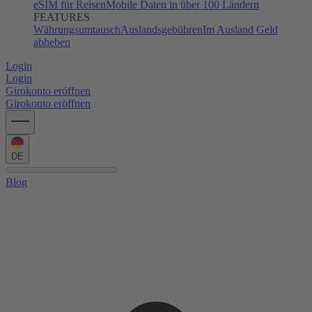
eSIM für Reisen
Mobile Daten in über 100 Ländern
FEATURES
Währungsumtausch
Auslandsgebühren
Im Ausland Geld
abheben
Login
Login
Girokonto eröffnen
Girokonto eröffnen
DE
Blog