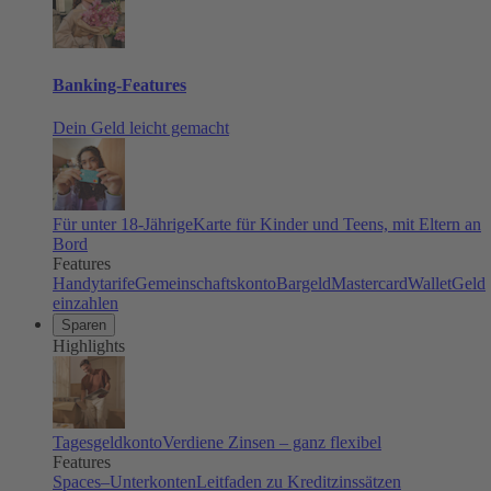
Banking-Features
Dein Geld leicht gemacht
Für unter 18-Jährige
Karte für Kinder und Teens, mit Eltern an
Bord
Features
Handytarife
Gemeinschaftskonto
Bargeld
Mastercard
Wallet
Geld
einzahlen
Sparen
Highlights
Tagesgeldkonto
Verdiene Zinsen – ganz flexibel
Features
Spaces–Unterkonten
Leitfaden zu Kreditzinssätzen