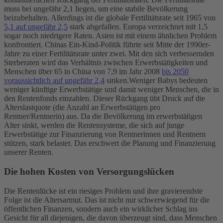
muss bei ungefähr 2,1 liegen, um eine stabile Bevölkerung
beizubehalten. Allerdings ist die globale Fertilitätsrate seit 1965 von
5,1 auf ungefähr 2,5
stark abgefallen. Europa verzeichnet mit 1,5
sogar noch niedrigere Raten. Asien ist mit einem ähnlichen Problem
konfrontiert. Chinas Ein-Kind-Politik führte seit Mitte der 1990er-
Jahre zu einer Fertilitätsrate unter zwei. Mit den sich verbessernden
Sterberaten wird das Verhältnis zwischen Erwerbstätigkeiten und
Menschen über 65 in China von 7,9 im Jahr 2008
bis 2050
voraussichtlich auf ungefähr 2,4
sinken.
Weniger Babys bedeuten
weniger künftige Erwerbstätige und damit weniger Menschen, die in
den Rentenfonds einzahlen. Dieser Rückgang übt Druck auf die
Alterslastquote (die Anzahl an Erwerbstätigen pro
Rentner/Rentnerin) aus. Da die Bevölkerung im erwerbstätigen
Alter sinkt, werden die Rentensysteme, die sich auf junge
Erwerbstätige zur Finanzierung von Rentnerinnen und Rentnern
stützen, stark belastet. Das erschwert die Planung und Finanzierung
unserer Renten.
Die hohen Kosten von Versorgungslücken
Die Rentenlücke ist ein riesiges Problem und ihre gravierendste
Folge ist die Altersarmut. Das ist nicht nur schwerwiegend für die
öffentlichen Finanzen, sondern auch ein wirklicher Schlag ins
Gesicht für all diejenigen, die davon überzeugt sind, dass Menschen