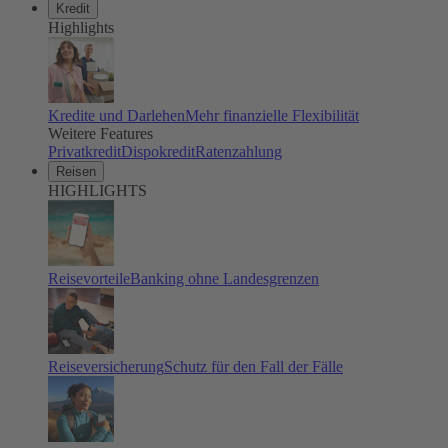
Kredit
Highlights
Kredite und Darlehen
Mehr finanzielle Flexibilität
Weitere Features
Privatkredit
Dispokredit
Ratenzahlung
Reisen
HIGHLIGHTS
Reisevorteile
Banking ohne Landesgrenzen
Reiseversicherung
Schutz für den Fall der Fälle