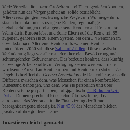
Viele Vorteile, die unsere Großeltern und Eltern genießen konnten,
gehören nun der Vergangenheit an: solide betriebliche
Altersversorgungen, erschwingliche Wege zum Wohneigentum,
staatliche einkommensbezogene Renten, regelmäßige
Gehaltserhöhungen und angemessene Renditen auf Ersparnisse.
Wenn du in Europa lebst und deine Eltern auf die Rente mit 65
zugehen, gehören sie zu einem System, bei dem 3,4 Personen im
erwerbsfähigen Alter eine Rentnerin bzw. einen Rentner
unterstützen. 2050 soll diese
Zahl auf 2 fallen
.
Diese drastische
Veränderung liegt vor allem an der alternden Bevölkerung und
schrumpfenden Geburtenraten. Das bedeutet konkret, dass künftig
zu wenige Arbeitskräfte zur Verfügung stehen werden, um die
wachsende Anzahl an Rentnerinnen und Rentnern zu stützen. Als
Ergebnis beziffert die
Geneva Association
die Rentenlücke, also die
Differenz zwischen dem, was Menschen für einen komfortablen
Ruhestand benötigen, und dem, was sie persönlich und über
Rentensysteme gespart haben, auf gigantische
41 Billionen US-
Dollar
. Dementsprechend ist es keine Überraschung, dass
europaweit das Vertrauen in die Finanzierung der Rente
besorgniserregend niedrig ist.
Nur 45 %
der Menschen blicken
positiv auf ihre goldenen Jahre.
Investieren leicht gemacht