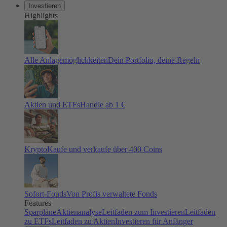
Investieren
Highlights
Alle Anlagemöglichkeiten
Dein Portfolio, deine Regeln
Aktien und ETFs
Handle ab 1 €
Krypto
Kaufe und verkaufe über 400 Coins
Sofort-Fonds
Von Profis verwaltete Fonds
Features
Sparpläne
Aktienanalyse
Leitfaden zum Investieren
Leitfaden
zu ETFs
Leitfaden zu Aktien
Investieren für Anfänger