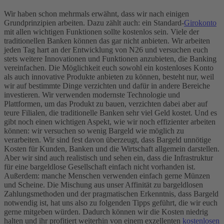
Wir haben schon mehrmals erwähnt, dass wir nach einigen
Grundprinzipien arbeiten. Dazu zählt auch: ein Standard-
Girokonto
mit allen wichtigen Funktionen sollte kostenlos sein. Viele der
traditionellen Banken können das gar nicht anbieten.
Wir arbeiten
jeden Tag hart an der Entwicklung von N26 und versuchen euch
stets weitere Innovationen und Funktionen anzubieten, die Banking
vereinfachen. Die Möglichkeit euch sowohl ein kostenloses Konto
als auch innovative Produkte anbieten zu können, besteht nur, weil
wir auf bestimmte Dinge verzichten und dafür in andere Bereiche
investieren.
Wir verwenden modernste Technologie und
Plattformen, um das Produkt zu bauen, verzichten dabei aber auf
teure Filialen, die traditionelle Banken sehr viel Geld kostet.
Und es
gibt noch einen wichtigen Aspekt, wie wir noch effizienter arbeiten
können: wir versuchen so wenig Bargeld wie möglich zu
verarbeiten. Wir sind fest davon überzeugt, dass Bargeld unnötige
Kosten für Kunden, Banken und die Wirtschaft allgemein darstellen.
Aber wir sind auch realistisch und sehen ein, dass die Infrastruktur
für eine bargeldlose Gesellschaft einfach nicht vorhanden ist.
Außerdem: manche Menschen verwenden einfach gerne Münzen
und Scheine.
Die Mischung aus unser Affinität zu bargeldlosen
Zahlungsmethoden und der pragmatischen Erkenntnis, dass Bargeld
notwendig ist, hat uns also zu folgenden Tipps geführt, die wir euch
gerne mitgeben würden. Dadurch können wir die Kosten niedrig
halten und ihr profitiert weiterhin von einem exzellenten
kostenlosen