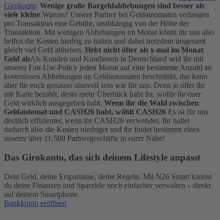
Girokonto
:
Wenige große Bargeldabhebungen sind besser als
viele kleine
Warum? Unsere Partner bei Geldautomaten verlangen
pro Transaktion eine Gebühr, unabhängig von der Höhe der
Transaktion. Mit wenigen Abhebungen im Monat könnt ihr uns also
helfen die Kosten niedrig zu halten und dabei trotzdem insgesamt
gleich viel Geld abheben.
Hebt nicht öfter als x-mal im Monat
Geld ab
A
ls Kunden und Kundinnen in Deutschland seid ihr mit
unserer Fair-Use-Policy jeden Monat auf eine bestimmte Anzahl an
kostenlosen Abhebungen an Geldautomaten beschränkt, das kann
aber für euch genauso sinnvoll sein wie für uns. Denn je öfter ihr
mit Karte bezahlt, desto mehr Überblick habt ihr, wofür ihr euer
Geld wirklich ausgegeben habt.
Wenn ihr die Wahl zwischen
Geldautomat und CASH26 habt, wählt CASH26
Es ist für uns
deutlich effizienter, wenn ihr CASH26 verwendet. Ihr haltet
dadurch also die Kosten niedriger und ihr findet bestimmt eines
unserer über 11.500 Partnergeschäfte in eurer Nähe!
Das Girokonto, das sich deinem Lifestyle anpasst
Dein Geld, deine Ersparnisse, deine Regeln. Mit N26 Smart kannst
du deine Finanzen und Sparziele noch einfacher verwalten – direkt
auf deinem Smartphone.
Bankkonto eröffnen