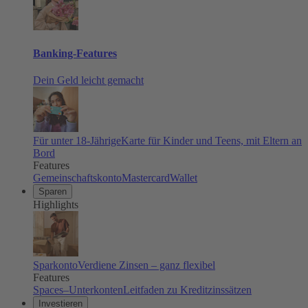
Banking-Features
Dein Geld leicht gemacht
Für unter 18-Jährige
Karte für Kinder und Teens, mit Eltern an
Bord
Features
Gemeinschaftskonto
Mastercard
Wallet
Sparen
Highlights
Sparkonto
Verdiene Zinsen – ganz flexibel
Features
Spaces–Unterkonten
Leitfaden zu Kreditzinssätzen
Investieren