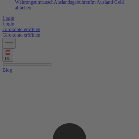
Währungsumtausch
Auslandsgebühren
Im Ausland Geld
abheben
Login
Login
Girokonto eröffnen
Girokonto eröffnen
DE
Blog