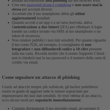
Installa un'estensione
anti phishing
sul tuo browser web;
Crea una
password sicura e complessa
e
non usare mai la
stessa
per account diversi;
Accertati che il tuo smartphone abbia gli
ultimi
aggiornamenti
installati
Quando accedi a un’app o a un’area riservata, attiva
l'
autenticazione a due fattori
(2FA) per effettuare il login
tramite un codice inviato via SMS al tuo smartphone o un
token di sicurezza.
Non rendere pubblici i tuoi dati sensibili. Per quanto riguarda
il tuo conto N26, ad esempio, ti consigliamo di
non
fotografare
e
non diffondereil codice a 10 cifre
presente
sulla tua carta. Ricorda inoltre che il nostro Supporto Clienti
non ti chiederà mai la tua password o il numero della carta di
credito via email.
Come segnalare un attacco di phishing
Grazie ad attacchi sempre più sofisticati, gli hacker potrebbero
essere in grado di aggirare tutte le misure sopracitate per
impossessarsi dei tuoi dati sensibili.
Se resti vittima di un attacco,
ecco alcuni modi per
segnalarlo immediatamente
:
Contatta direttamente il tuo provider email, ad esempio il