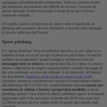
campagna sull'epidemia del coronavirus.
Tuttavia, esistono forme
più sofisticate decisamente più difficili da scovare. Ciascuna di
queste tipologie di attacchi prende il nome da un tipo di pesca
realmente esistente.
Di seguito, quindi, cercheremo di capire come il significato di
phishing può assumere diverse sfumature a seconda della tipologia
di attacco utilizzata dall’hacker.
Spear phishing
Lo “
spear phishing
” mira ad individui specifici, un po’ come se si
trattasse di una caccia ad un tipo di pesce in particolare. Gli hacker
studiano accuratamente i propri bersagli e spediscono loro un
messaggio fatto su misura
.
In questi attacchi, tra l’altro, è comune
mirare a dipendenti di singole organizzazioni, creando messaggi ad
hoc che sembrano arrivare dai colleghi.
A tal proposito, all’interno
del documento
Tendenze negli scenari di minaccia del 2020
,
Symantec mostra la considerevole crescita di e-mail mirate relative
alla diffusione del COVID-19, e-mail utilizzate esclusiva
mente per
convincere le vittime a fornire i propri dati sensibili.
Lo spear
phishing, quindi, è una forma di attacco phishing capace di rimanere
aggiornata, tant’è che nel primo trimestre del 2020 sono state ben
31.000 le società ad aver subito truffe di questo tipo tramite mail
aziendali.