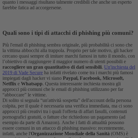
quanto i messaggi risultano talmente credibili che anche un esperto
farebbe fatica ad accorgersene.
Quali sono i tipi di attacchi di phishing più comuni?
Più l'email di phishing sembra originale, più probabilità ci sono che
la vittima abbocchi alla trappola. Proprio per tale motivo, gli hacker
cercano quasi sempre di imitare marchi famosi in tutto il mondo, con
l’obiettivo di raggiungere il maggior numero di utenti possibili e
raccogliere un gran quantitativo di dati sensibili
.
Un'inchiesta del
2019 di Vade Secure
ha infatti rivelato come tra i marchi più famosi
impiegati dagli hacker vi siano
Paypal, Facebook, Microsoft,
Netflix
e
Whatsapp
.
Questa interessante inchiesta mostra gli
approcci più comuni che le email di phishing utilizzano per far
“abboccare” le vittime.
Di solito si segnala “un'attività sospetta” dell'account della persona
colpita, per il quale è necessaria una verifica immediata, ma ci sono
approcci più creativi tra i quali l'offerta di affari fasulli, contenuti
pornografici gratuiti, o fatture che richiedono un pagamento (ad
esempio da parte di Amazon).
Anche i fatti di attualità possono
essere comuni in un attacco di phishing massivo: recentemente,
infatti, anche l'
Organizzazione Mondiale della Sanità
(OMS) è