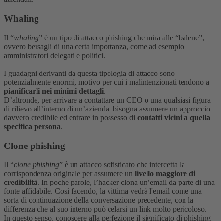
Whaling
Il “
whaling
” è un tipo di attacco phishing che mira alle “balene”,
ovvero bersagli di una certa importanza, come ad esempio
amministratori delegati e politici.
I guadagni derivanti da questa tipologia di attacco sono
potenzialmente enormi, motivo per cui i malintenzionati tendono a
pianificarli nei minimi dettagli
.
D’altronde, per arrivare a contattare un CEO o una qualsiasi figura
di rilievo all’interno di un’azienda, bisogna assumere un approccio
davvero credibile ed entrare in possesso di
contatti vicini a quella
specifica persona
.
Clone phishing
Il “
clone phishing
” è un attacco sofisticato che intercetta la
corrispondenza originale per assumere un
livello maggiore di
credibilità
.
In poche parole, l’hacker clona un’email da parte di una
fonte affidabile. Così facendo, la vittima vedrà l'email come una
sorta di continuazione della conversazione precedente, con la
differenza che al suo interno può celarsi un link molto pericoloso.
In questo senso, conoscere alla perfezione il significato di phishing