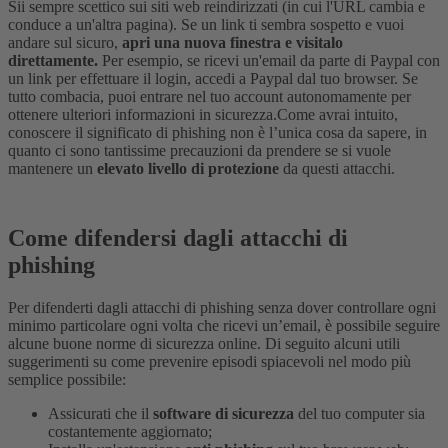
Sii sempre scettico sui siti web reindirizzati (in cui l'URL cambia e
conduce a un'altra pagina). Se un link ti sembra sospetto e vuoi
andare sul sicuro,
apri una nuova finestra e visitalo
direttamente.
Per esempio, se ricevi un'email da parte di Paypal con
un link per effettuare il login, accedi a Paypal dal tuo browser. Se
tutto combacia, puoi entrare nel tuo account autonomamente per
ottenere ulteriori informazioni in sicurezza.
Come avrai intuito,
conoscere il significato di phishing non è l’unica cosa da sapere, in
quanto ci sono tantissime precauzioni da prendere se si vuole
mantenere un
elevato livello di protezione
da questi attacchi.
Come difendersi dagli attacchi di
phishing
Per difenderti dagli attacchi di phishing senza dover controllare ogni
minimo particolare ogni volta che ricevi un’email, è possibile seguire
alcune buone norme di sicurezza online.
Di seguito alcuni utili
suggerimenti su come prevenire episodi spiacevoli nel modo più
semplice possibile:
Assicurati che il
software di sicurezza
del tuo computer sia
costantemente aggiornato;