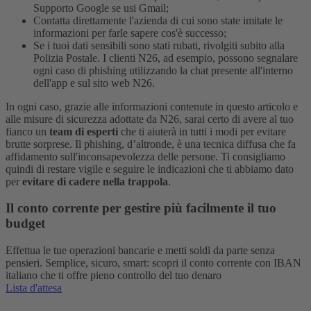
Supporto Google se usi Gmail;
Contatta direttamente l'azienda di cui sono state imitate le
informazioni per farle sapere cos'è successo;
Se i tuoi dati sensibili sono stati rubati, rivolgiti subito alla
Polizia Postale. I clienti N26, ad esempio, possono segnalare
ogni caso di phishing utilizzando la chat presente all'interno
dell'app e sul sito web N26.
In ogni caso, grazie alle informazioni contenute in questo articolo e
alle misure di sicurezza adottate da N26, sarai certo di avere al tuo
fianco un
team di esperti
che ti aiuterà in tutti i modi per evitare
brutte sorprese.
Il phishing, d’altronde, è una tecnica diffusa che fa
affidamento sull'inconsapevolezza delle persone. Ti consigliamo
quindi di restare vigile e seguire le indicazioni che ti abbiamo dato
per
evitare di cadere nella trappola
.
Il conto corrente per gestire più facilmente il tuo
budget
Effettua le tue operazioni bancarie e metti soldi da parte senza
pensieri. Semplice, sicuro, smart: scopri il conto corrente con IBAN
italiano che ti offre pieno controllo del tuo denaro
Lista d'attesa