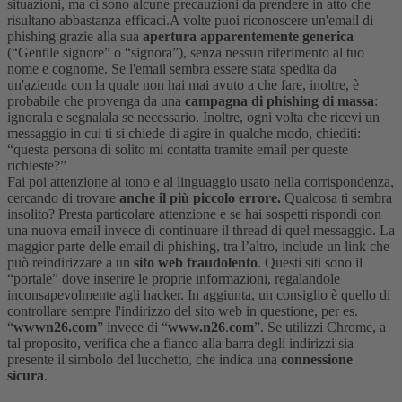
situazioni, ma ci sono alcune precauzioni da prendere in atto che
risultano abbastanza efficaci.
A volte puoi riconoscere un'email di
phishing grazie alla sua
apertura
apparentemente generica
(“Gentile signore” o “signora”), senza nessun riferimento al tuo
nome e cognome.
Se l'email sembra essere stata spedita da
un'azienda con la quale non hai mai avuto a che fare, inoltre, è
probabile che provenga da una
campagna di phishing di massa
:
ignorala e segnalala se necessario.
Inoltre, ogni volta che ricevi un
messaggio in cui ti si chiede di agire in qualche modo, chiediti:
“questa persona di solito mi contatta tramite email per queste
richieste?”
Fai poi attenzione al tono e al linguaggio usato nella corrispondenza,
cercando di trovare
anche il più piccolo errore.
Qualcosa ti sembra
insolito? Presta particolare attenzione e se hai sospetti rispondi con
una nuova email invece di continuare il thread di quel messaggio.
La
maggior parte delle email di phishing, tra l’altro, include un link che
può reindirizzare a un
sito web fraudolento
. Questi siti sono il
“portale” dove inserire le proprie informazioni, regalandole
inconsapevolmente agli hacker.
In aggiunta, un consiglio è quello di
controllare sempre l'indirizzo del sito web in questione, per es.
“
wwwn26.com
” invece di “
www.n26
.
com
”. Se utilizzi Chrome, a
tal proposito, verifica che a fianco alla barra degli indirizzi sia
presente il simbolo del lucchetto, che indica una
connessione
sicura
.