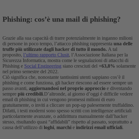
Phishing: cos’è una mail di phishing?
Grazie alla sua capacità di trarre potenzialmente in inganno milioni
di persone in poco tempo, l’attacco phishing rappresenta
una delle
truffe più utilizzate dagli hacker di tutto il mondo.
A tal
proposito,
l’ultimo rapporto Clusit
, l’Associazione Italiana per la
Sicurezza Informatica, mostra come le segnalazioni di attacchi di
Phishing e
Social Engineering
siano cresciuti del
+63,8%
solamente
nel primo semestre del 2022.
Ciò significa che, nonostante tantissimi utenti sappiano cos’è il
phishing e come funziona, gli hacker riescono ad essere sempre un
passo avanti,
aggiornandosi nel proprio approccio
e diventando
sempre
più credibili
.
D’altronde, al giorno d’oggi è difficile vedere
email di phishing in cui vengono promessi milioni di euro
gratuitamente, o inviti a cliccare un pop-up palesemente truffaldino.
Difatti, i testi moderni sono spesso scritti con intelligenze artificiali
particolarmente avanzate, o addirittura manualmente dall’hacker
stesso, risultando quasi “affidabili” rispetto al passato, soprattutto a
causa dell’utilizzo di
loghi
,
marchi
e
indirizzi email ufficiali
.