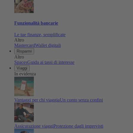
Funzionalità bancarie
Le tue finanze, semplificate
Altro
Mastercard
Wallet digitali
Risparmi
Altro
Spaces
Guida ai tassi di interesse
Viaggi
In evidenza
Vantaggi per chi viaggia
Un conto senza confini
Assicurazione viaggi
Protezione dagli imprevisti