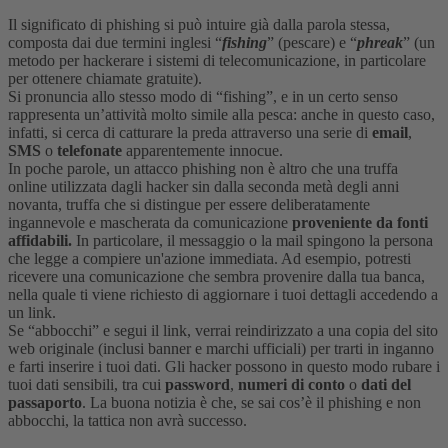
Il significato di phishing si può intuire già dalla parola stessa,
composta dai due termini inglesi “
fishing
” (pescare) e “
phreak
” (un
metodo per hackerare i sistemi di telecomunicazione, in particolare
per ottenere chiamate gratuite).
Si pronuncia allo stesso modo di “fishing”, e in un certo senso
rappresenta un’attività molto simile alla pesca: anche in questo caso,
infatti, si cerca di catturare la preda attraverso una serie di
email
,
SMS
o
telefonate
apparentemente innocue.
In poche parole, un attacco phishing non è altro che una truffa
online utilizzata dagli hacker sin dalla seconda metà degli anni
novanta, truffa che si distingue per essere deliberatamente
ingannevole e mascherata da comunicazione
proveniente da fonti
affidabili.
In particolare, il messaggio o la mail spingono la persona
che legge a compiere un'azione immediata. Ad esempio, potresti
ricevere una comunicazione che sembra provenire dalla tua banca,
nella quale ti viene richiesto di aggiornare i tuoi dettagli accedendo a
un link.
Se “abbocchi” e segui il link, verrai reindirizzato a una copia del sito
web originale (inclusi banner e marchi ufficiali) per trarti in inganno
e farti inserire i tuoi dati.
Gli hacker possono in questo modo rubare i
tuoi dati sensibili, tra cui
password
,
numeri di conto
o
dati del
passaporto
. La buona notizia è che, se sai cos’è il phishing e non
abbocchi, la tattica non avrà successo.