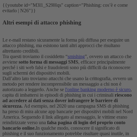
{{youtube id="M3l1_S29Hqs" caption="Phishing: cos’è e come
evitarlo | N26"}}
Altri esempi di attacco phishing
Le e-mail restano sicuramente la forma più diffusa per eseguire un
attacco phishing, ma esistono tanti altri approcci che risultano
altrettanto credibili.
Tra questi troviamo il cosiddetto “
smishing
”, ovvero un attacco che
avviene
sotto forma di messaggi SMS
, efficace principalmente
perché i siti web falsi e fraudolenti sono più difficili da riconoscere
sugli schermi dei dispositivi mobili.
Dall’altro lato troviamo attacchi che usano la crittografia, ovvero un
metodo per rendere incomprensibile un messaggio a chi non è
autorizzato a leggerlo. Anche se
l'online banking moderno è sicuro
,
capita di imbattersi in episodi di phishing in cui i criminali
riescono
ad accedere ai dati senza dover infrangere le barriere di
sicurezza.
Ad esempio, nel 2020 una campagna SMS di phishing
ha preso di mira alcune app bancarie per dispositivi mobili nel Nord
America. Seguendo il link allegato al messaggio, le vittime erano
reindirizzate verso una
falsa pagina di login del proprio conto
bancario online.
In qualche modo, conoscere il significato di
phishing e il suo funzionamento potrebbe risultare quasi inutile, in