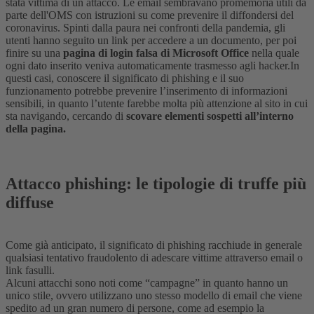
stata vittima di un attacco.
Le email sembravano promemoria utili da
parte dell'OMS con istruzioni su come prevenire il diffondersi del
coronavirus. Spinti dalla paura nei confronti della pandemia, gli
utenti hanno seguito un link per accedere a un documento, per poi
finire su una
pagina di login falsa di Microsoft Office
nella quale
ogni dato inserito veniva automaticamente trasmesso agli hacker.
In
questi casi, conoscere il significato di phishing e il suo
funzionamento potrebbe prevenire l’inserimento di informazioni
sensibili, in quanto l’utente farebbe molta più attenzione al sito in cui
sta navigando, cercando di
scovare elementi sospetti all’interno
della pagina.
Attacco phishing: le tipologie di truffe più
diffuse
Come già anticipato, il significato di phishing racchiude in generale
qualsiasi tentativo fraudolento di adescare vittime attraverso email o
link fasulli.
Alcuni attacchi sono noti come “campagne” in quanto hanno un
unico stile, ovvero utilizzano uno stesso modello di email che viene
spedito ad un gran numero di persone, come ad esempio la