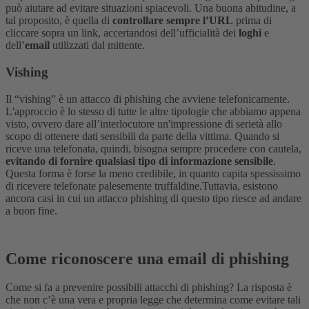
può aiutare ad evitare situazioni spiacevoli. Una buona abitudine, a
tal proposito, è quella di
controllare sempre l’URL
prima di
cliccare sopra un link, accertandosi dell’ufficialità dei
loghi
e
dell’
email
utilizzati dal mittente.
Vishing
Il “vishing” è un attacco di phishing che avviene telefonicamente.
L'approccio è lo stesso di tutte le altre tipologie che abbiamo appena
visto, ovvero dare all’interlocutore un'impressione di serietà allo
scopo di ottenere dati sensibili da parte della vittima.
Quando si
riceve una telefonata, quindi, bisogna sempre procedere con cautela,
evitando di fornire qualsiasi tipo di informazione sensibile
.
Questa forma è forse la meno credibile, in quanto capita spessissimo
di ricevere telefonate palesemente truffaldine.
Tuttavia, esistono
ancora casi in cui un attacco phishing di questo tipo riesce ad andare
a buon fine.
Come riconoscere una email di phishing
Come si fa a prevenire possibili attacchi di phishing? La risposta è
che non c’è una vera e propria legge che determina come evitare tali