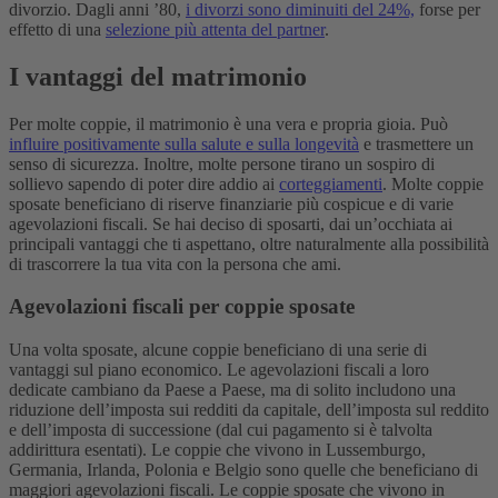
divorzio. Dagli anni ’80,
i divorzi sono diminuiti del 24%,
forse per
effetto di una
selezione più attenta del partner
.
I vantaggi del matrimonio
Per molte coppie, il matrimonio è una vera e propria gioia. Può
influire positivamente sulla salute e sulla longevità
e trasmettere un
senso di sicurezza. Inoltre, molte persone tirano un sospiro di
sollievo sapendo di poter dire addio ai
corteggiamenti
. Molte coppie
sposate beneficiano di riserve finanziarie più cospicue e di varie
agevolazioni fiscali. Se hai deciso di sposarti, dai un’occhiata ai
principali vantaggi che ti aspettano, oltre naturalmente alla possibilità
di trascorrere la tua vita con la persona che ami.
Agevolazioni fiscali per coppie sposate
Una volta sposate, alcune coppie beneficiano di una serie di
vantaggi sul piano economico. Le agevolazioni fiscali a loro
dedicate cambiano da Paese a Paese, ma di solito includono una
riduzione dell’imposta sui redditi da capitale, dell’imposta sul reddito
e dell’imposta di successione (dal cui pagamento si è talvolta
addirittura esentati).
Le coppie che vivono in Lussemburgo,
Germania, Irlanda, Polonia e Belgio sono quelle che beneficiano di
maggiori agevolazioni fiscali. Le coppie sposate che vivono in