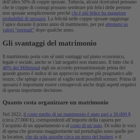
dell’altro 50% di coppie sposate.
Tuttavia, alcuni ricercatori pensano
che le coppie di coniugi possano sembrare più felici delle persone
non sposate semplicemente perché
chi è più felice ha maggiore
probabilità di sposarsi
. La felicità nelle coppie sposate raggiunge
l’apice durante il primo anno di matrimonio, per poi
attestarsi su
valori “normali”
dopo qualche anno.
Gli svantaggi del matrimonio
Il matrimonio porta con sé tanti vantaggi sul piano economico,
legale e sociale, anche se i lati negativi non mancano. Il fatto che il
40% dei Millennial
sigli un accordo prematrimoniale prima del
grande giorno è indice di un approccio sempre più pragmatico alle
nozze, che spinge a passare al vaglio tanti possibili scenari. Prima di
sposarsi è importante essere consapevoli anche degli aspetti negativi
di questa importante decisione.
Quanto costa organizzare un matrimonio
Nel 2022,
il costo medio di un matrimonio è stato pari a 30.000 $
(circa 27.000 €), corrispondenti all’importo della caparra per
l’acquisto di un appartamento o al
costo di un’auto
. Di solito le voci
di spesa che gravano maggiormente sul portafoglio sono quelle per
la location,
che da sola assorbe circa un terzo del budget,
e il