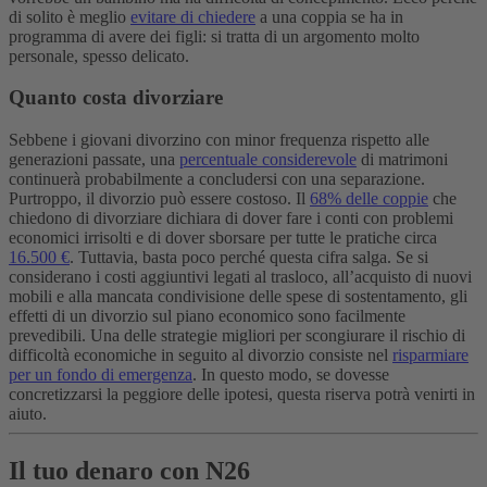
di solito è meglio
evitare di chiedere
a una coppia se ha in
programma di avere dei figli: si tratta di un argomento molto
personale, spesso delicato.
Quanto costa divorziare
Sebbene i giovani divorzino con minor frequenza rispetto alle
generazioni passate, una
percentuale considere
vole
di matrimoni
continuerà probabilmente a concludersi con una separazione.
Purtroppo, il divorzio può essere costoso. Il
68% delle coppie
che
chiedono di divorziare dichiara di dover fare i conti con problemi
economici irrisolti e di dover sborsare per tutte le pratiche circa
16.500 €
.
Tuttavia, basta poco perché questa cifra salga. Se si
considerano i costi aggiuntivi legati al trasloco, all’acquisto di nuovi
mobili e alla mancata condivisione delle spese di sostentamento, gli
effetti di un divorzio sul piano economico sono facilmente
prevedibili. Una delle strategie migliori per scongiurare il rischio di
difficoltà economiche in seguito al divorzio consiste nel
risparmiare
per un fondo di emergenza
. In questo modo, se dovesse
concretizzarsi la peggiore delle ipotesi, questa riserva potrà venirti in
aiuto.
Il tuo denaro con N26