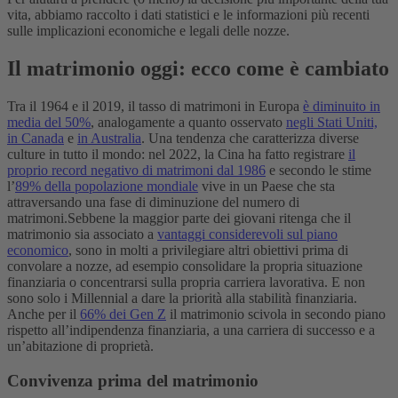
vita, abbiamo raccolto i dati statistici e le informazioni più recenti
sulle implicazioni economiche e legali delle nozze.
Il matrimonio oggi: ecco come è cambiato
Tra il 1964 e il 2019, il tasso di matrimoni in Europa
è diminuito in
media del 50%
, analogamente a quanto osservato
negli Stati Uniti,
in Canada
e
in Australia
. Una tendenza che caratterizza diverse
culture in tutto il mondo: nel 2022, la Cina ha fatto registrare
il
proprio record negativo di matrimoni dal 1986
e secondo le stime
l’
89% della popolazione mondiale
vive in un Paese che sta
attraversando una fase di diminuzione del numero di
matrimoni.
Sebbene la maggior parte dei giovani ritenga che il
matrimonio sia associato a
vantaggi considerevoli sul piano
economico
, sono in molti a privilegiare altri obiettivi prima di
convolare a nozze, ad esempio consolidare la propria situazione
finanziaria o concentrarsi sulla propria carriera lavorativa. E non
sono solo i Millennial a dare la priorità alla stabilità finanziaria.
Anche per il
66% dei Gen Z
il matrimonio scivola in secondo piano
rispetto all’indipendenza finanziaria, a una carriera di successo e a
un’abitazione di proprietà.
Convivenza prima del matrimonio