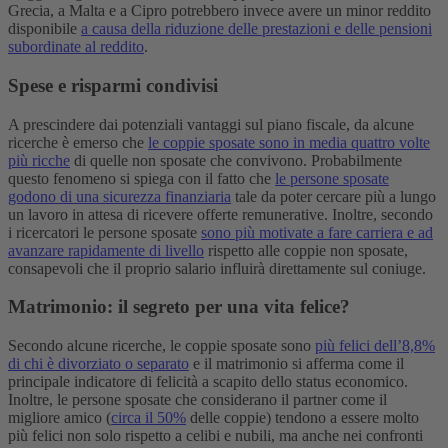
Grecia, a Malta e a Cipro potrebbero invece avere un minor reddito
disponibile
a causa della riduzione delle prestazioni e delle pensioni
subordinate al reddito
.
Spese e risparmi condivisi
A prescindere dai potenziali vantaggi sul piano fiscale, da alcune
ricerche è emerso che
le coppie sposate sono in media quattro volte
più ricche
di quelle non sposate che convivono. Probabilmente
questo fenomeno si spiega con il fatto che
le persone sposate
godono di una sicurezza finanziaria
tale da poter cercare più a lungo
un lavoro in attesa di ricevere offerte remunerative. Inoltre, secondo
i ricercatori le persone sposate
sono più motivate a fare carriera e ad
avanzare rapidamente di livello
rispetto alle coppie non sposate,
consapevoli che il proprio salario influirà direttamente sul coniuge.
Matrimonio: il segreto per una vita felice?
Secondo alcune ricerche, le coppie sposate sono
più felici dell’8,8%
di chi è divorziato o separato
e il matrimonio si afferma come il
principale indicatore di felicità a scapito dello status economico.
Inoltre, le persone sposate che considerano il partner come il
migliore amico (
circa il 50%
delle coppie) tendono a essere molto
più felici non solo rispetto a celibi e nubili, ma anche nei confronti