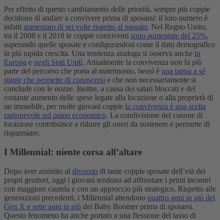
Per effetto di questo cambiamento delle priorità, sempre più coppie
decidono di andare a convivere prima di sposarsi: il loro numero è
infatti
aumentato di sei volte rispetto al passato
. Nel Regno Unito,
tra il 2008 e il 2018 le coppie conviventi
sono aumentate del 25%
,
superando quelle sposate e configurandosi come il dato demografico
in più rapida crescita. Una tendenza analoga si osserva anche
in
Europa
e
negli Stati Uniti
. Attualmente la convivenza non fa più
parte del percorso che porta al matrimonio, bensì è
una tappa a sé
stante che permette di conoscersi
e che non necessariamente si
conclude con le nozze.
Inoltre, a causa dei salari bloccati e del
costante aumento delle spese legate alla locazione o alla proprietà di
un immobile, per molte giovani coppie
la convivenza è una scelta
ragionevole sul piano economico
. La condivisione del canone di
locazione contribuisce a ridurre gli oneri da sostenere e permette di
risparmiare.
I Millennial: niente corsa all’altare
Dopo aver assistito al
divorzio
di tante coppie sposate dell’età dei
propri genitori, oggi i giovani tendono ad affrontare i primi incontri
con maggiore cautela e con un approccio più strategico. Rispetto alle
generazioni precedenti, i Millennial attendono
quattro anni in più dei
Gen X e sette anni in più
dei Baby Boomer prima di sposarsi.
Questo fenomeno ha anche portato a una flessione del tasso di