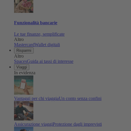
Funzionalità bancarie
Le tue finanze, semplificate
Altro
Mastercard
Wallet digitali
Risparmi
Altro
Spaces
Guida ai tassi di interesse
Viaggi
In evidenza
Vantaggi per chi viaggia
Un conto senza confini
Assicurazione viaggi
Protezione dagli imprevisti