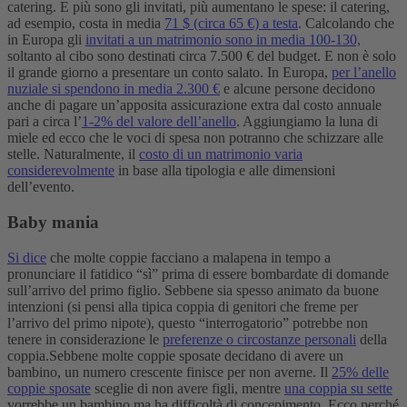
catering. E più sono gli invitati, più aumentano le spese: il catering,
ad esempio, costa in media
71 $ (circa 65 €) a testa
. Calcolando che
in Europa gli
invitati a un matrimonio sono in media 100-130,
soltanto al cibo sono destinati circa 7.500 € del budget.
E non è solo
il grande giorno a presentare un conto salato. In Europa,
per l’anello
nuziale si spendono in media 2.300 €
e alcune persone decidono
anche di pagare un’apposita assicurazione extra dal costo annuale
pari a circa l’
1-2% del valore dell’anello
. Aggiungiamo la luna di
miele ed ecco che le voci di spesa non potranno che schizzare alle
stelle. Naturalmente, il
costo di un matrimonio varia
considerevolmente
in base alla tipologia e alle dimensioni
dell’evento.
Baby mania
Si dice
che molte coppie facciano a malapena in tempo a
pronunciare il fatidico “sì” prima di essere bombardate di domande
sull’arrivo del primo figlio. Sebbene sia spesso animato da buone
intenzioni (si pensi alla tipica coppia di genitori che freme per
l’arrivo del primo nipote), questo “interrogatorio” potrebbe non
tenere in considerazione le
preferenze o circostanze personali
della
coppia.
Sebbene molte coppie sposate decidano di avere un
bambino, un numero crescente finisce per non averne. Il
25% delle
coppie sposate
sceglie di non avere figli, mentre
una coppia su sette
vorrebbe un bambino ma ha difficoltà di concepimento. Ecco perché