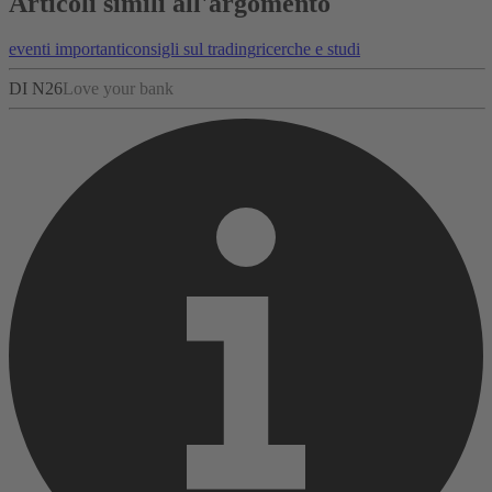
Articoli simili all'argomento
eventi importanti
consigli sul trading
ricerche e studi
DI N26
Love your bank