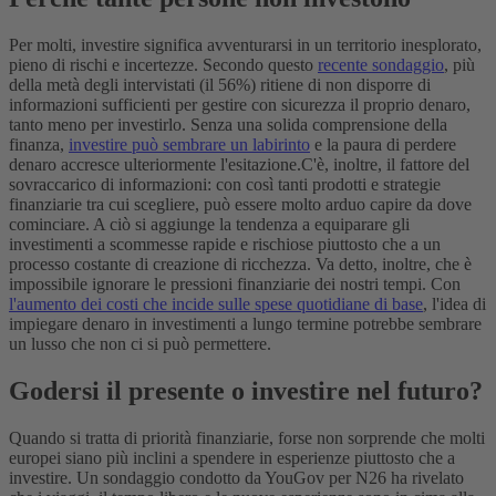
Per molti, investire significa avventurarsi in un territorio inesplorato,
pieno di rischi e incertezze. Secondo questo
recente sondaggio
, più
della metà degli intervistati (il 56%) ritiene di non disporre di
informazioni sufficienti per gestire con sicurezza il proprio denaro,
tanto meno per investirlo. Senza una solida comprensione della
finanza,
investire può sembrare un labirinto
e la paura di perdere
denaro accresce ulteriormente l'esitazione.
C'è, inoltre, il fattore del
sovraccarico di informazioni: con così tanti prodotti e strategie
finanziarie tra cui scegliere, può essere molto arduo capire da dove
cominciare. A ciò si aggiunge la tendenza a equiparare gli
investimenti a scommesse rapide e rischiose piuttosto che a un
processo costante di creazione di ricchezza. Va detto, inoltre, che è
impossibile ignorare le pressioni finanziarie dei nostri tempi. Con
l'aumento dei costi che incide sulle spese quotidiane di base
, l'idea di
impiegare denaro in investimenti a lungo termine potrebbe sembrare
un lusso che non ci si può permettere.
Godersi il presente o investire nel futuro?
Quando si tratta di priorità finanziarie, forse non sorprende che molti
europei siano più inclini a spendere in esperienze piuttosto che a
investire. Un sondaggio condotto da YouGov per N26 ha rivelato