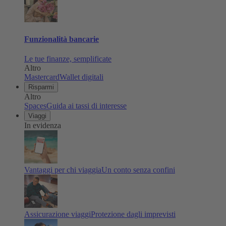
Funzionalità bancarie
Le tue finanze, semplificate
Altro
Mastercard
Wallet digitali
Risparmi
Altro
Spaces
Guida ai tassi di interesse
Viaggi
In evidenza
Vantaggi per chi viaggia
Un conto senza confini
Assicurazione viaggi
Protezione dagli imprevisti