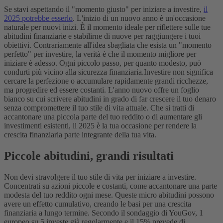
Se stavi aspettando il "momento giusto" per iniziare a investire,
il
2025 potrebbe esserlo
. L'inizio di un nuovo anno è un'occasione
naturale per nuovi inizi. È il momento ideale per riflettere sulle tue
abitudini finanziarie e stabilirne di nuove per raggiungere i tuoi
obiettivi. Contrariamente all'idea sbagliata che esista un "momento
perfetto" per investire, la verità è che il momento migliore per
iniziare è adesso. Ogni piccolo passo, per quanto modesto, può
condurti più vicino alla sicurezza finanziaria.
Investire non significa
cercare la perfezione o accumulare rapidamente grandi ricchezze,
ma progredire ed essere costanti. L'anno nuovo offre un foglio
bianco su cui scrivere abitudini in grado di far crescere il tuo denaro
senza compromettere il tuo stile di vita attuale. Che si tratti di
accantonare una piccola parte del tuo reddito o di aumentare gli
investimenti esistenti, il 2025 è la tua occasione per rendere la
crescita finanziaria parte integrante della tua vita.
Piccole abitudini, grandi risultati
Non devi stravolgere il tuo stile di vita per iniziare a investire.
Concentrati su azioni piccole e costanti, come accantonare una parte
modesta del tuo reddito ogni mese. Queste micro abitudini possono
avere un effetto cumulativo, creando le basi per una crescita
finanziaria a lungo termine. Secondo il sondaggio di YouGov, 1
europeo su 5 investe già regolarmente e il 15% prevede di