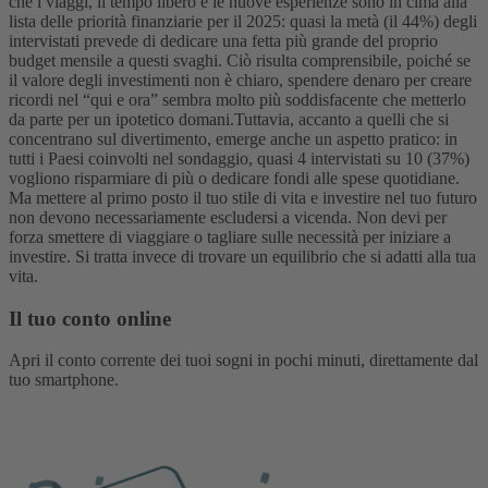
che i viaggi, il tempo libero e le nuove esperienze sono in cima alla
lista delle priorità finanziarie per il 2025: quasi la metà (il 44%) degli
intervistati prevede di dedicare una fetta più grande del proprio
budget mensile a questi svaghi. Ciò risulta comprensibile, poiché se
il valore degli investimenti non è chiaro, spendere denaro per creare
ricordi nel “qui e ora” sembra molto più soddisfacente che metterlo
da parte per un ipotetico domani.
Tuttavia, accanto a quelli che si
concentrano sul divertimento, emerge anche un aspetto pratico: in
tutti i Paesi coinvolti nel sondaggio, quasi 4 intervistati su 10 (37%)
vogliono risparmiare di più o dedicare fondi alle spese quotidiane.
Ma mettere al primo posto il tuo stile di vita e investire nel tuo futuro
non devono necessariamente escludersi a vicenda. Non devi per
forza smettere di viaggiare o tagliare sulle necessità per iniziare a
investire. Si tratta invece di trovare un equilibrio che si adatti alla tua
vita.
Il tuo conto online
Apri il conto corrente dei tuoi sogni in pochi minuti, direttamente dal
tuo smartphone.