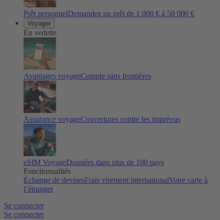
Prêt personnel
Demandez un prêt de 1 000 € à 50 000 €
Voyager
En vedette
Avantages voyage
Compte sans frontières
Assurance voyage
Couvertures contre les imprévus
eSIM Voyage
Données dans plus de 100 pays
Fonctionnalités
Échange de devises
Frais virement international
Votre carte à
l’étranger
Se connecter
Se connecter