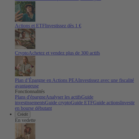
Actions et ETF
Investissez dès 1 €
Crypto
Achetez et vendez plus de
300
actifs
Plan d’Épargne en Actions PEA
Investissez avec une fiscalité
avantageuse
Fonctionnalités
Plans d'épargne
Analyser les actifs
Guide
investissements
Guide crypto
Guide ETF
Guide actions
Investir
en bourse débutant
Crédit
En vedette