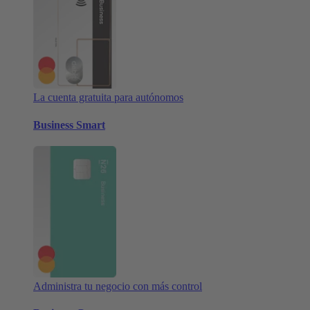
La cuenta gratuita para autónomos
Business Smart
Administra tu negocio con más control