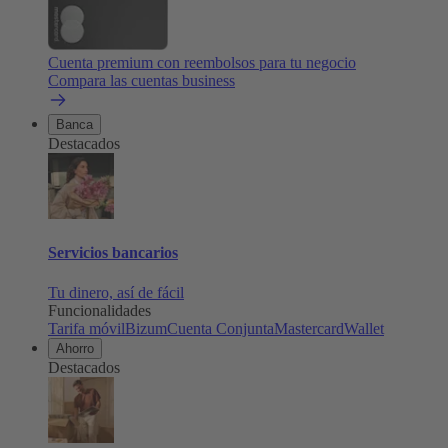
Cuenta premium con reembolsos para tu negocio
Compara las cuentas business
Banca
Destacados
Servicios bancarios
Tu dinero, así de fácil
Funcionalidades
Tarifa móvil
Bizum
Cuenta Conjunta
Mastercard
Wallet
Ahorro
Destacados