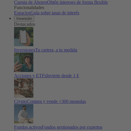
Cuenta de Ahorro
Obtén intereses de forma flexible
Funcionalidades
Espacios
Guía sobre tasas de interés
Inversión
Destacados
Inversiones
Tu cartera, a tu medida
Acciones y ETFs
Invierte desde 1 €
Crypto
Compra y vende +
300
monedas
Fondos activos
Fondos gestionados por expertos