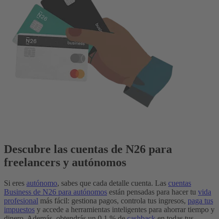
Descubre las cuentas de N26 para
freelancers y autónomos
Si eres
autónomo
, sabes que cada detalle cuenta. Las
cuentas
Business de N26 para autónomos
están pensadas para hacer tu
vida
profesional
más fácil: gestiona pagos, controla tus ingresos,
paga tus
impuestos
y accede a herramientas inteligentes para ahorrar tiempo y
dinero. Además, obtendrás un 0,1 % de
cashback
en todas tus