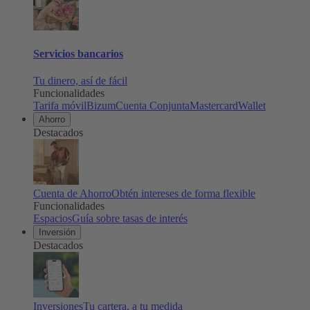
Servicios bancarios
Tu dinero, así de fácil
Funcionalidades
Tarifa móvil
Bizum
Cuenta Conjunta
Mastercard
Wallet
Ahorro
Destacados
Cuenta de Ahorro
Obtén intereses de forma flexible
Funcionalidades
Espacios
Guía sobre tasas de interés
Inversión
Destacados
Inversiones
Tu cartera, a tu medida