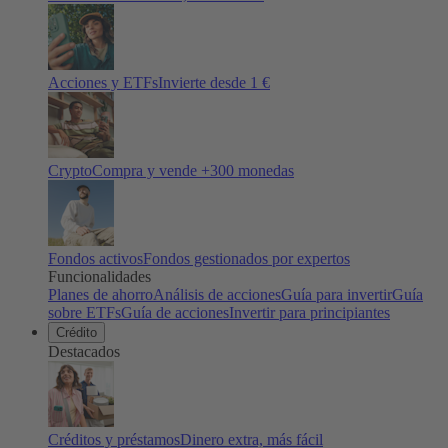
Acciones y ETFs
Invierte desde 1 €
Crypto
Compra y vende +
300
monedas
Fondos activos
Fondos gestionados por expertos
Funcionalidades
Planes de ahorro
Análisis de acciones
Guía para invertir
Guía
sobre ETFs
Guía de acciones
Invertir para principiantes
Crédito
Destacados
Créditos y préstamos
Dinero extra, más fácil