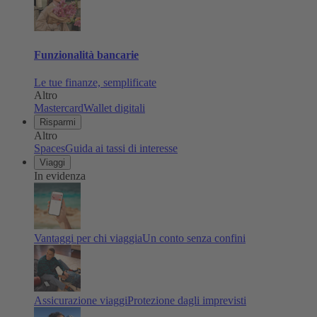
Funzionalità bancarie
Le tue finanze, semplificate
Altro
Mastercard
Wallet digitali
Risparmi
Altro
Spaces
Guida ai tassi di interesse
Viaggi
In evidenza
Vantaggi per chi viaggia
Un conto senza confini
Assicurazione viaggi
Protezione dagli imprevisti