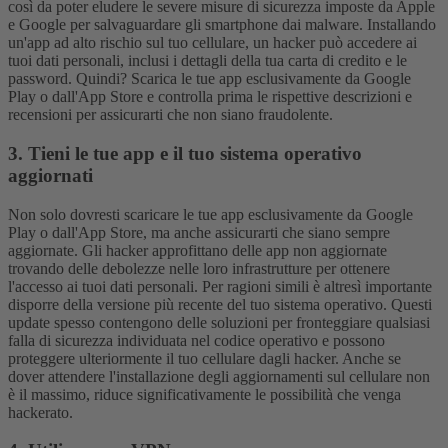
così da poter eludere le severe misure di sicurezza imposte da Apple
e Google per salvaguardare gli smartphone dai malware.
Installando
un'app ad alto rischio sul tuo cellulare, un hacker può accedere ai
tuoi dati personali, inclusi i dettagli della tua carta di credito e le
password. Quindi? Scarica le tue app esclusivamente da Google
Play o dall'App Store e controlla prima le rispettive descrizioni e
recensioni per assicurarti che non siano fraudolente.
3. Tieni le tue app e il tuo sistema operativo
aggiornati
Non solo dovresti scaricare le tue app esclusivamente da Google
Play o dall'App Store, ma anche assicurarti che siano sempre
aggiornate. Gli hacker approfittano delle app non aggiornate
trovando delle debolezze nelle loro infrastrutture per ottenere
l'accesso ai tuoi dati personali.
Per ragioni simili è altresì importante
disporre della versione più recente del tuo sistema operativo. Questi
update spesso contengono delle soluzioni per fronteggiare qualsiasi
falla di sicurezza individuata nel codice operativo e possono
proteggere ulteriormente il tuo cellulare dagli hacker. Anche se
dover attendere l'installazione degli aggiornamenti sul cellulare non
è il massimo, riduce significativamente le possibilità che venga
hackerato.