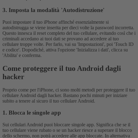
3. Imposta la modalità 'Autodistruzione'
Puoi impostare il tuo iPhone affinché essenzialmente si
autodistrugga se viene inserita per dieci volte la password incorretta.
Questo innesca il reset completo del tuo cellulare, evitando così che i
criminali accedano ai tuoi dati se provano ad accedere al tuo
cellulare troppe volte. Per farlo, vai su 'Impostazioni', poi 'Touch ID
e codice'. Dopodiché, attiva l'opzione 'Inizializza i dati', clicca su
'Abilita' e conferma.
Come proteggere il tuo Android dagli
hacker
Proprio come per l'iPhone, ci sono molti metodi per proteggere il tuo
cellulare Android dagli hacker. Bastano pochi minuti per iniziare
subito a tenere al sicuro il tuo cellulare Android.
1. Blocca le singole app
Sui cellulari Android puoi bloccare singole app. Significa che se il
tuo cellulare viene rubato o se un hacker riesce a superare il blocco
dello schermo, non potrà accedere alle app bloccate. In alternativa