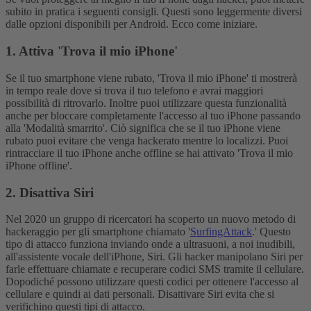
subito in pratica i seguenti consigli. Questi sono leggermente diversi
dalle opzioni disponibili per Android. Ecco come iniziare.
1. Attiva 'Trova il mio iPhone'
Se il tuo smartphone viene rubato, 'Trova il mio iPhone' ti mostrerà
in tempo reale dove si trova il tuo telefono e avrai maggiori
possibilità di ritrovarlo. Inoltre puoi utilizzare questa funzionalità
anche per bloccare completamente l'accesso al tuo iPhone passando
alla 'Modalità smarrito'. Ciò significa che se il tuo iPhone viene
rubato puoi evitare che venga hackerato mentre lo localizzi. Puoi
rintracciare il tuo iPhone anche offline se hai attivato 'Trova il mio
iPhone offline'.
2. Disattiva Siri
Nel 2020 un gruppo di ricercatori ha scoperto un nuovo metodo di
hackeraggio per gli smartphone chiamato '
SurfingAttack
.' Questo
tipo di attacco funziona inviando onde a ultrasuoni, a noi inudibili,
all'assistente vocale dell'iPhone, Siri. Gli hacker manipolano Siri per
farle effettuare chiamate e recuperare codici SMS tramite il cellulare.
Dopodiché possono utilizzare questi codici per ottenere l'accesso al
cellulare e quindi ai dati personali. Disattivare Siri evita che si
verifichino questi tipi di attacco.